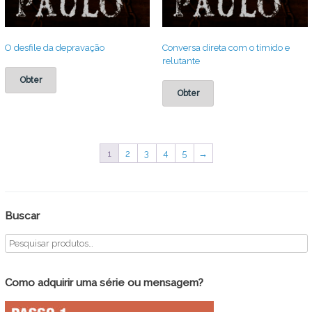
O desfile da depravação
Conversa direta com o tímido e
relutante
Obter
Obter
1
2
3
4
5
→
Buscar
Como adquirir uma série ou mensagem?