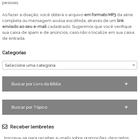
pessoas.
Ao fazer a doação, você obterá o arquivo
em
formato MP3
da série
completa ou mensagem avulsa escolhida, através de um
link
enviado ao seu e-mail
cadastrado. Sugerimos que você verifique
sua caixa de spam e de anúncios, caso não o localize em sua caixa
de entrada.
Categorias
Selecione uma categoria
Buscar por Livro da Bíblia
Buscar por Tópico
Receber lembretes
Inscreva-se para receber e-mails sobre promoções, descontos,