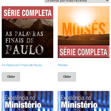
mais
recente
As Palavras Finais de Paulo
Moisés
Obter
Obter