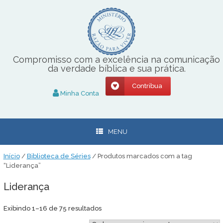
Skip
to
content
Compromisso com a excelência na comunicação
da verdade bíblica e sua prática.
Contribua
Minha Conta
MENU
Início
/
Biblioteca de Séries
/ Produtos marcados com a tag
“Liderança”
Liderança
Classificado
Exibindo 1–16 de 75 resultados
por