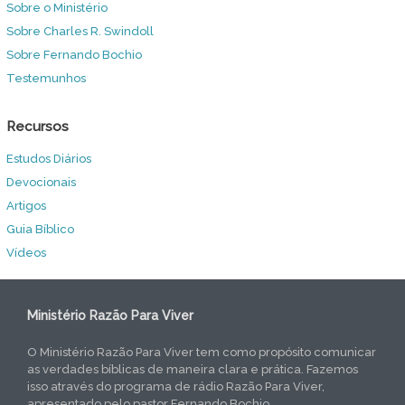
Sobre o Ministério
Sobre Charles R. Swindoll
Sobre Fernando Bochio
Testemunhos
Recursos
Estudos Diários
Devocionais
Artigos
Guia Bíblico
Vídeos
Ministério Razão Para Viver
O Ministério Razão Para Viver tem como propósito comunicar
as verdades bíblicas de maneira clara e prática. Fazemos
isso através do programa de rádio Razão Para Viver,
apresentado pelo pastor Fernando Bochio...