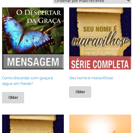
mais
recente
Como discordar com graça e
Seu nome é maravilhoso
seguir em frente?
Obter
Obter