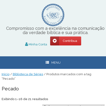
Skip
to
content
Compromisso com a excelência na comunicação
da verdade bíblica e sua prática.
Contribua
Minha Conta
MENU
Início
/
Biblioteca de Séries
/ Produtos marcados com a tag
“Pecado”
Pecado
Classificado
Exibindo 1–16 de 21 resultados
por