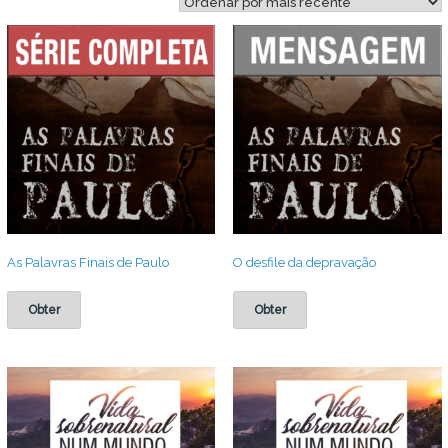
mais
recente
As Palavras Finais de Paulo
O desfile da depravação
Obter
Obter