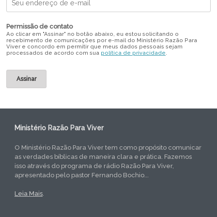
Permissão de contato
Ao clicar em "Assinar" no botão abaixo, eu estou solicitando o
recebimento de comunicações por e-mail do Ministério Razão Para
Viver e concordo em permitir que meus dados pessoais sejam
processados de acordo com sua
política de privacidade
.
Ministério Razão Para Viver
O Ministério Razão Para Viver tem como propósito comunicar
as verdades bíblicas de maneira clara e prática. Fazemos
isso através do programa de rádio Razão Para Viver,
apresentado pelo pastor Fernando Bochio...
Leia Mais
.