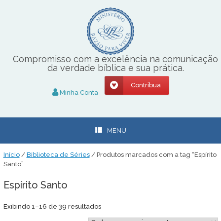
Skip
to
content
Compromisso com a excelência na comunicação
da verdade bíblica e sua prática.
Contribua
Minha Conta
MENU
Início
/
Biblioteca de Séries
/ Produtos marcados com a tag “Espírito
Santo”
Espírito Santo
Classificado
Exibindo 1–16 de 39 resultados
por