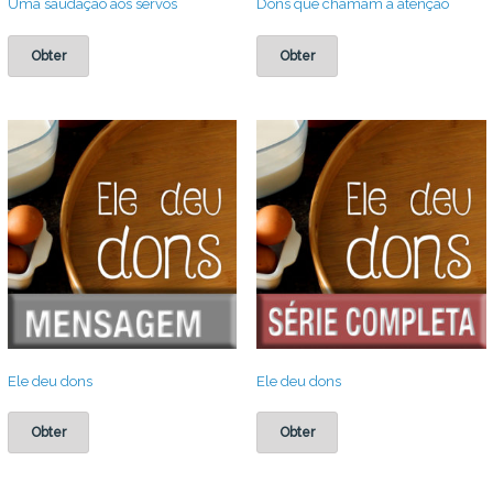
Uma saudação aos servos
Dons que chamam a atenção
Obter
Obter
Ele deu dons
Ele deu dons
Obter
Obter