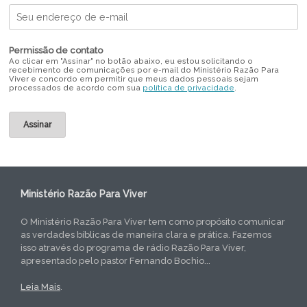
Permissão de contato
Ao clicar em "Assinar" no botão abaixo, eu estou solicitando o
recebimento de comunicações por e-mail do Ministério Razão Para
Viver e concordo em permitir que meus dados pessoais sejam
processados de acordo com sua
política de privacidade
.
Ministério Razão Para Viver
O Ministério Razão Para Viver tem como propósito comunicar
as verdades bíblicas de maneira clara e prática. Fazemos
isso através do programa de rádio Razão Para Viver,
apresentado pelo pastor Fernando Bochio...
Leia Mais
.