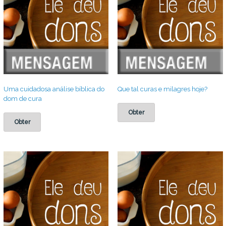
Uma cuidadosa análise bíblica do
Que tal curas e milagres hoje?
dom de cura
Obter
Obter