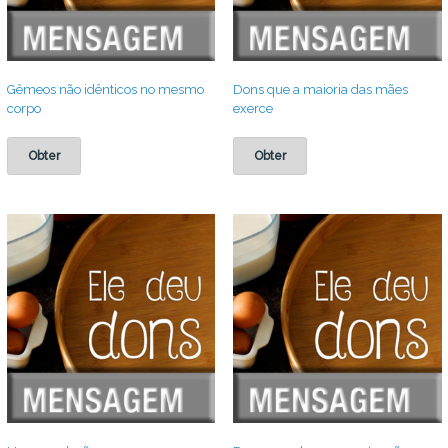
Gêmeos não idênticos no mesmo
Dons que a maioria das mães
corpo
exerce
Obter
Obter