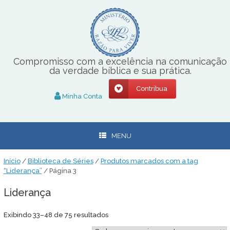
Skip
to
content
Compromisso com a excelência na comunicação
da verdade bíblica e sua prática.
Contribua
Minha Conta
MENU
Início
/
Biblioteca de Séries
/
Produtos marcados com a tag
“Liderança”
/ Página 3
Liderança
Classificado
Exibindo 33–48 de 75 resultados
por