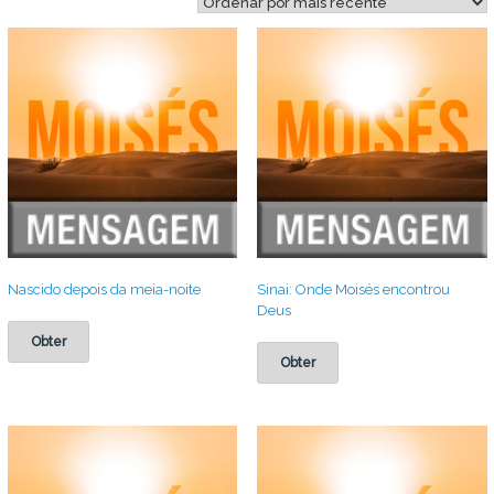
mais
recente
Nascido depois da meia-noite
Sinai: Onde Moisés encontrou
Deus
Obter
Obter