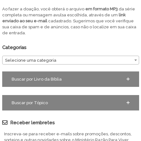
Ao fazer a doação, você obterá o arquivo
em
formato MP3
da série
completa ou mensagem avulsa escolhida, através de um
link
enviado ao seu e-mail
cadastrado. Sugerimos que você verifique
sua caixa de spam e de anúncios, caso não o localize em sua caixa
de entrada.
Categorias
Selecione uma categoria
Buscar por Livro da Bíblia
Buscar por Tópico
Receber lembretes
Inscreva-se para receber e-mails sobre promoções, descontos,
sorteios e outras novidades sobre o Ministério Razão Para Viver.