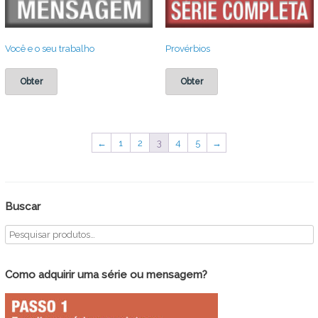
Você e o seu trabalho
Provérbios
Obter
Obter
←
1
2
3
4
5
→
Buscar
Como adquirir uma série ou mensagem?