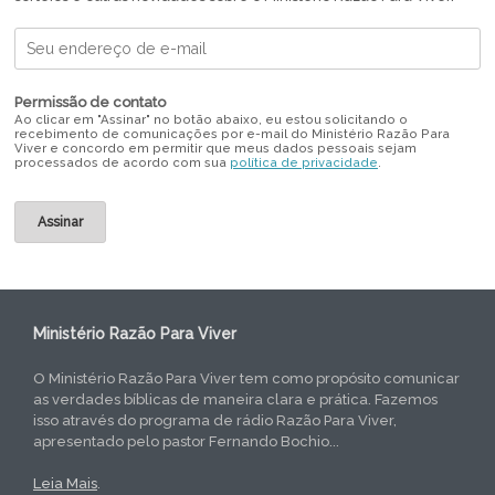
Permissão de contato
Ao clicar em "Assinar" no botão abaixo, eu estou solicitando o
recebimento de comunicações por e-mail do Ministério Razão Para
Viver e concordo em permitir que meus dados pessoais sejam
processados de acordo com sua
política de privacidade
.
Ministério Razão Para Viver
O Ministério Razão Para Viver tem como propósito comunicar
as verdades bíblicas de maneira clara e prática. Fazemos
isso através do programa de rádio Razão Para Viver,
apresentado pelo pastor Fernando Bochio...
Leia Mais
.