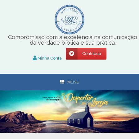
Skip
to
content
Compromisso com a excelência na comunicação
da verdade bíblica e sua prática.
Contribua
Minha Conta
MENU