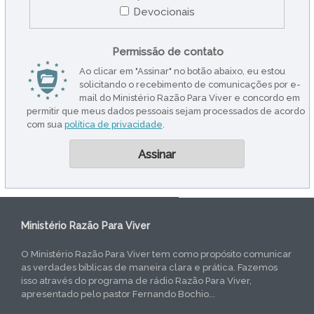
Devocionais
Permissão de contato
Ao clicar em "Assinar" no botão abaixo, eu estou
solicitando o recebimento de comunicações por e-
mail do Ministério Razão Para Viver e concordo em
permitir que meus dados pessoais sejam processados de acordo
com sua
política de privacidade
.
Ministério Razão Para Viver
O Ministério Razão Para Viver tem como propósito comunicar
as verdades bíblicas de maneira clara e prática. Fazemos
isso através do programa de rádio Razão Para Viver,
apresentado pelo pastor Fernando Bochio...