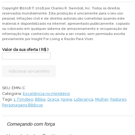
Copyright ©2018 ℗ 2018 por Charles R. Swindoll, Inc. Todos os direitos
reservados mundialmente. Esta produção é unicamente para o seu uso
pessoal. Infrações civil e de direitos autorais são cometidas quando este
material é disponibilizado na internet, apresentado publicamente, copiado
ou colocado em qualquer sistema de armazenamento e recuperação de
informação hoje conhecido ou ainda a ser criado, sem permissão escrita
previamente por Insight For Living e Razão Para Viver.
Valor da sua oferta
( R$ )
Excelência
Adicionar ao carrinho
no
Ministério
-
SKU:
EMN-C
Parte
Categoria:
Excelência no ministério
1
Tags:
1 Timóteo
,
Bíblia
,
Graça
,
Igreja
,
Liderança
,
Mulher
,
Pastores
,
e
Personagens Bíblicos
Parte
2
quantidade
Começando com força