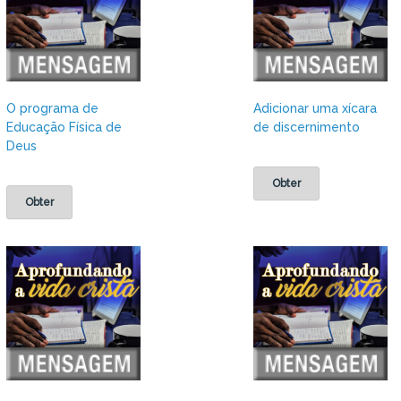
O programa de
Adicionar uma xícara
Educação Física de
de discernimento
Deus
Obter
Obter