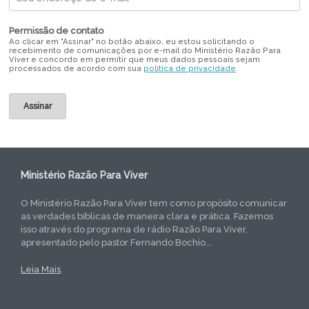
Permissão de contato
Ao clicar em "Assinar" no botão abaixo, eu estou solicitando o
recebimento de comunicações por e-mail do Ministério Razão Para
Viver e concordo em permitir que meus dados pessoais sejam
processados de acordo com sua
política de privacidade
.
Ministério Razão Para Viver
O Ministério Razão Para Viver tem como propósito comunicar
as verdades bíblicas de maneira clara e prática. Fazemos
isso através do programa de rádio Razão Para Viver,
apresentado pelo pastor Fernando Bochio...
Leia Mais
.