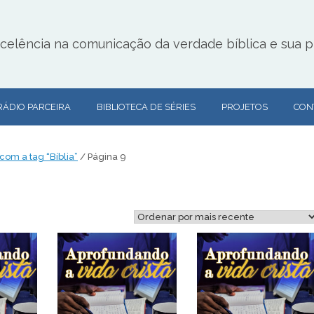
lência na comunicação da verdade bíblica e sua pr
RÁDIO PARCEIRA
BIBLIOTECA DE SÉRIES
PROJETOS
CON
om a tag “Bíblia”
/ Página 9