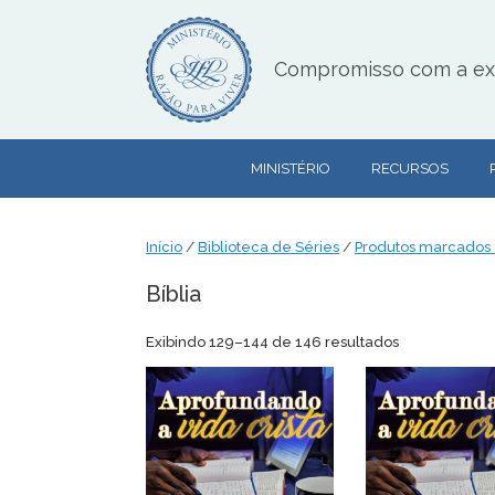
Skip
to
content
Compromisso com a exce
MINISTÉRIO
RECURSOS
Início
/
Biblioteca de Séries
/
Produtos marcados c
Bíblia
Classificado
Exibindo 129–144 de 146 resultados
por
mais
recente