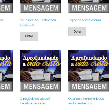
sa
Seu Silva, aqui está o seu
Expondo a face escura
substituto
Obter
Obter
O negócio de Jesus é
Quando o Homem-Deus
transformar vidas
andou entre nós