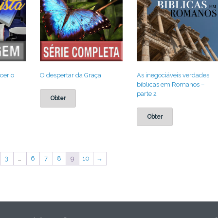
cer o
O despertar da Graça
As inegociáveis verdades
bíblicas em Romanos –
parte 2
Obter
Obter
3
…
6
7
8
9
10
→