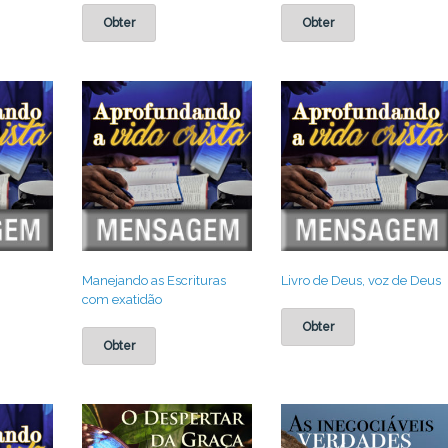
Obter
Obter
Manejando as Escrituras
Livro de Deus, voz de Deus
com exatidão
Obter
Obter