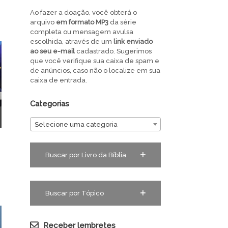
Ao fazer a doação, você obterá o
arquivo
em
formato MP3
da série
completa ou mensagem avulsa
escolhida, através de um
link enviado
ao seu e-mail
cadastrado. Sugerimos
que você verifique sua caixa de spam e
de anúncios, caso não o localize em sua
caixa de entrada.
Categorias
Selecione uma categoria
Buscar por Livro da Bíblia
Buscar por Tópico
Receber lembretes