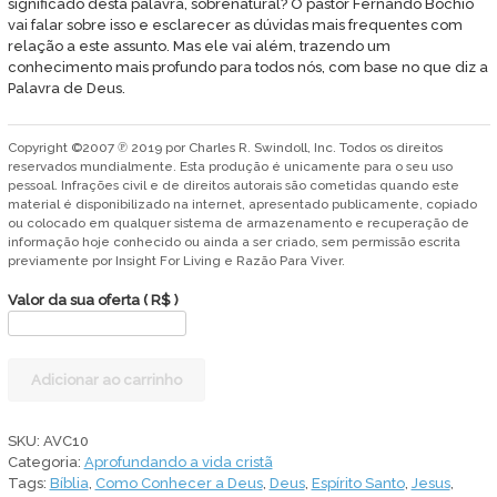
significado desta palavra, sobrenatural? O pastor Fernando Bochio
vai falar sobre isso e esclarecer as dúvidas mais frequentes com
relação a este assunto. Mas ele vai além, trazendo um
conhecimento mais profundo para todos nós, com base no que diz a
Palavra de Deus.
Copyright ©2007 ℗ 2019 por Charles R. Swindoll, Inc. Todos os direitos
reservados mundialmente. Esta produção é unicamente para o seu uso
pessoal. Infrações civil e de direitos autorais são cometidas quando este
material é disponibilizado na internet, apresentado publicamente, copiado
ou colocado em qualquer sistema de armazenamento e recuperação de
informação hoje conhecido ou ainda a ser criado, sem permissão escrita
previamente por Insight For Living e Razão Para Viver.
Valor da sua oferta
( R$ )
O
Adicionar ao carrinho
Espírito
não
é
SKU:
AVC10
um
Categoria:
Aprofundando a vida cristã
fantasma
Tags:
Bíblia
,
Como Conhecer a Deus
,
Deus
,
Espírito Santo
,
Jesus
,
quantidade