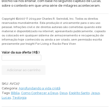
Bochio vai nos ensinar, com base no segundo capítulo de Lucas,
sobre o contexto em que uma série de milagres aconteceram.
Copyright ©2007 ℗ 2019 por Charles R. Swindoll, Inc. Todos os direitos
reservados mundialmente. Esta produção é unicamente para o seu uso
pessoal. Infrações civil e de direitos autorais são cometidas quando este
material é disponibilizado na internet, apresentado publicamente, copiado
ou colocado em qualquer sistema de armazenamento e recuperação de
informação hoje conhecido ou ainda a ser criado, sem permissão escrita
previamente por Insight For Living e Razão Para Viver.
Valor da sua oferta
( R$ )
O
Adicionar ao carrinho
cordeirinho
de
Maria
SKU:
AVC07
quantidade
Categoria:
Aprofundando a vida cristã
Tags:
Bíblia
,
Como Conhecer a Deus
,
Deus
,
Espírito Santo
,
Jesus
,
Lucas
,
Teologia