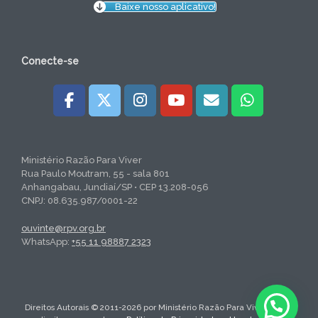
Baixe nosso aplicativo!
Conecte-se
Ministério Razão Para Viver
Rua Paulo Moutram, 55 - sala 801
Anhangabau, Jundiaí/SP • CEP 13.208-056
CNPJ: 08.635.987/0001-22
ouvinte@rpv.org.br
WhatsApp:
+55 11 98887 2323
Direitos Autorais © 2011-2026 por Ministério Razão Para Viver. Todos