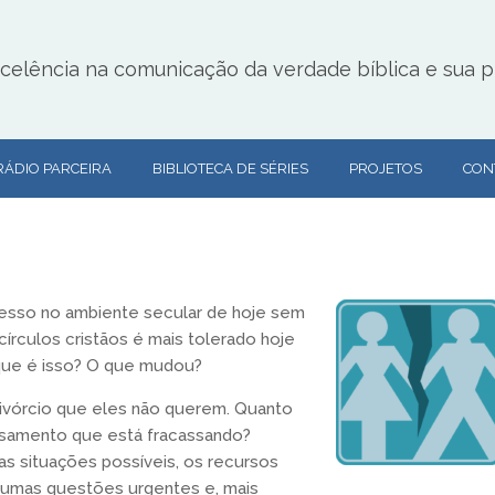
lência na comunicação da verdade bíblica e sua pr
RÁDIO PARCEIRA
BIBLIOTECA DE SÉRIES
PROJETOS
CON
esso no ambiente secular de hoje sem
círculos cristãos é mais tolerado hoje
 que é isso? O que mudou?
divórcio que eles não querem. Quanto
asamento que está fracassando?
s situações possíveis, os recursos
gumas questões urgentes e, mais