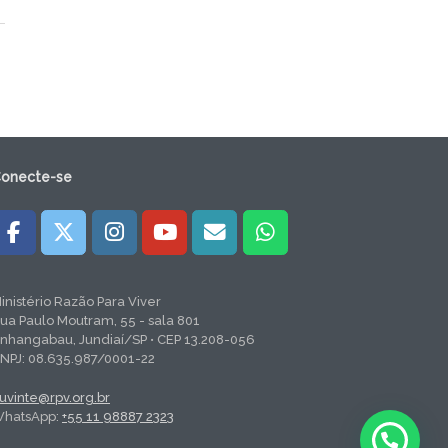
onecte-se
inistério Razão Para Viver
ua Paulo Moutram, 55 - sala 801
nhangabau, Jundiaí/SP • CEP 13.208-056
NPJ: 08.635.987/0001-22
uvinte@rpv.org.br
hatsApp:
+55 11 98887 2323