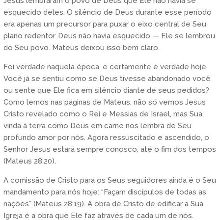
Jesus lembraram o povo de Deus que Ele não havia se
esquecido deles. O silêncio de Deus durante esse período
era apenas um precursor para puxar o eixo central de Seu
plano redentor. Deus não havia esquecido — Ele se lembrou
do Seu povo. Mateus deixou isso bem claro.
Foi verdade naquela época, e certamente é verdade hoje.
Você já se sentiu como se Deus tivesse abandonado você
ou sente que Ele fica em silêncio diante de seus pedidos?
Como lemos nas páginas de Mateus, não só vemos Jesus
Cristo revelado como o Rei e Messias de Israel, mas Sua
vinda à terra como Deus em carne nos lembra de Seu
profundo amor por nós. Agora ressuscitado e ascendido, o
Senhor Jesus estará sempre conosco, até o fim dos tempos
(Mateus 28:20).
A comissão de Cristo para os Seus seguidores ainda é o Seu
mandamento para nós hoje: “Façam discípulos de todas as
nações” (Mateus 28:19). A obra de Cristo de edificar a Sua
Igreja é a obra que Ele faz através de cada um de nós.