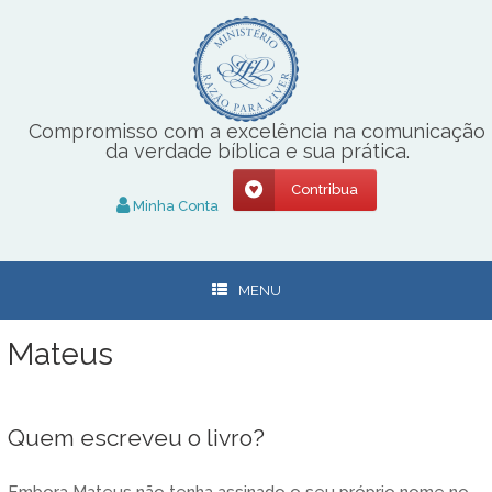
Skip
to
content
Compromisso com a excelência na comunicação
da verdade bíblica e sua prática.
Contribua
Minha Conta
MENU
Mateus
Quem escreveu o livro?
Embora Mateus não tenha assinado o seu próprio nome no