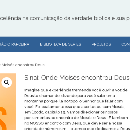
lência na comunicação da verdade bíblica e sua pr
RÁDIO PARCEIRA
BIBLIOTECA DE SÉRIES
PROJETOS
CON
e Moisés encontrou Deus
Sinai: Onde Moisés encontrou Deus
Imagine que experiência tremenda você ouvir a voz de
Deus te chamando, dizendo para você subir uma
montanha porque, lá no topo, o Senhor que falar com
você. Foi exatamente isso que aconteceu com Moisés,
em Êxodo, capítulo 19. Vamos direcionar os nossos
pensamentos ao encontro de Moisés e Deus… E também
no NOSSO encontro com Deus, que deve ser a nossa
prioridade número um – o tempo que dedicamos a Deus