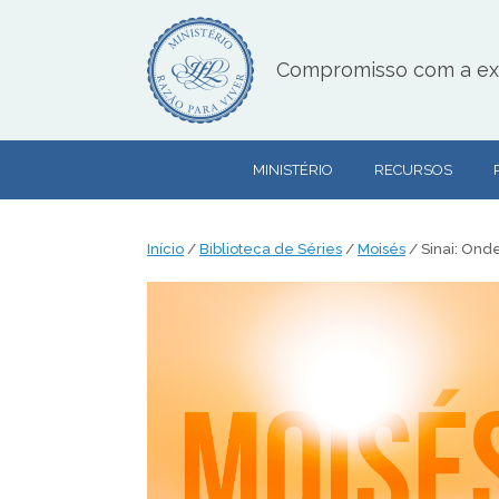
Skip
to
content
Compromisso com a exce
MINISTÉRIO
RECURSOS
Início
/
Biblioteca de Séries
/
Moisés
/ Sinai: Ond