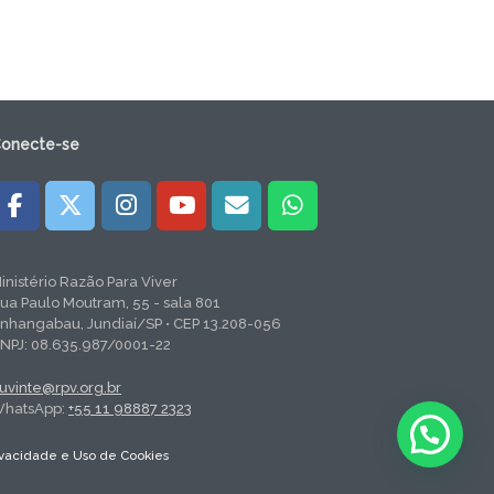
onecte-se
inistério Razão Para Viver
ua Paulo Moutram, 55 - sala 801
nhangabau, Jundiaí/SP • CEP 13.208-056
NPJ: 08.635.987/0001-22
uvinte@rpv.org.br
hatsApp:
+55 11 98887 2323
rivacidade e Uso de Cookies