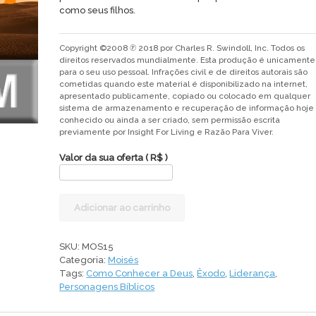
como seus filhos.
Copyright ©2008 ℗ 2018 por Charles R. Swindoll, Inc. Todos os
direitos reservados mundialmente. Esta produção é unicamente
para o seu uso pessoal. Infrações civil e de direitos autorais são
cometidas quando este material é disponibilizado na internet,
apresentado publicamente, copiado ou colocado em qualquer
sistema de armazenamento e recuperação de informação hoje
conhecido ou ainda a ser criado, sem permissão escrita
previamente por Insight For Living e Razão Para Viver.
Valor da sua oferta
( R$ )
Sinai:
Adicionar ao carrinho
Onde
Moisés
encontrou
SKU:
MOS15
Deus
Categoria:
Moisés
quantidade
Tags:
Como Conhecer a Deus
,
Êxodo
,
Liderança
,
Personagens Bíblicos