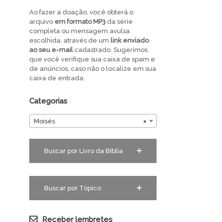
Ao fazer a doação, você obterá o
arquivo
em
formato MP3
da série
completa ou mensagem avulsa
escolhida, através de um
link enviado
ao seu e-mail
cadastrado. Sugerimos
que você verifique sua caixa de spam e
de anúncios, caso não o localize em sua
caixa de entrada.
Categorias
Moisés
×
Buscar por Livro da Bíblia
Buscar por Tópico
Receber lembretes