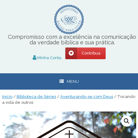
Skip
to
content
Compromisso com a excelência na comunicação
da verdade bíblica e sua prática.
Contribua
Minha Conta
MENU
Início
/
Biblioteca de Séries
/
Aventurando-se com Deus
/ Tocando
a vida de outros