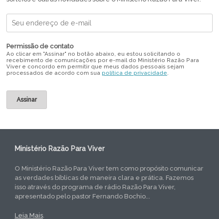
Permissão de contato
Ao clicar em "Assinar" no botão abaixo, eu estou solicitando o
recebimento de comunicações por e-mail do Ministério Razão Para
Viver e concordo em permitir que meus dados pessoais sejam
processados de acordo com sua
política de privacidade
.
Ministério Razão Para Viver
O Ministério Razão Para Viver tem como propósito comunicar
as verdades bíblicas de maneira clara e prática. Fazemos
isso através do programa de rádio Razão Para Viver,
apresentado pelo pastor Fernando Bochio...
Leia Mais
.