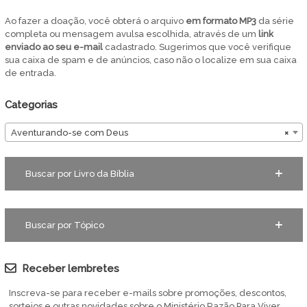
Ao fazer a doação, você obterá o arquivo
em
formato MP3
da série
completa ou mensagem avulsa escolhida, através de um
link
enviado ao seu e-mail
cadastrado. Sugerimos que você verifique
sua caixa de spam e de anúncios, caso não o localize em sua caixa
de entrada.
Categorias
Aventurando-se com Deus
×
Buscar por Livro da Bíblia
Buscar por Tópico
Receber lembretes
Inscreva-se para receber e-mails sobre promoções, descontos,
sorteios e outras novidades sobre o Ministério Razão Para Viver.