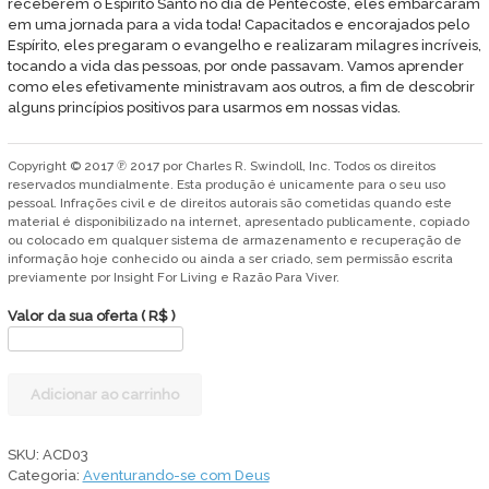
receberem o Espírito Santo no dia de Pentecoste, eles embarcaram
em uma jornada para a vida toda! Capacitados e encorajados pelo
Espírito, eles pregaram o evangelho e realizaram milagres incríveis,
tocando a vida das pessoas, por onde passavam. Vamos aprender
como eles efetivamente ministravam aos outros, a fim de descobrir
alguns princípios positivos para usarmos em nossas vidas.
Copyright © 2017 ℗ 2017 por Charles R. Swindoll, Inc. Todos os direitos
reservados mundialmente. Esta produção é unicamente para o seu uso
pessoal. Infrações civil e de direitos autorais são cometidas quando este
material é disponibilizado na internet, apresentado publicamente, copiado
ou colocado em qualquer sistema de armazenamento e recuperação de
informação hoje conhecido ou ainda a ser criado, sem permissão escrita
previamente por Insight For Living e Razão Para Viver.
Valor da sua oferta
( R$ )
Tocando
Adicionar ao carrinho
a
vida
de
SKU:
ACD03
outros
Categoria:
Aventurando-se com Deus
quantidade