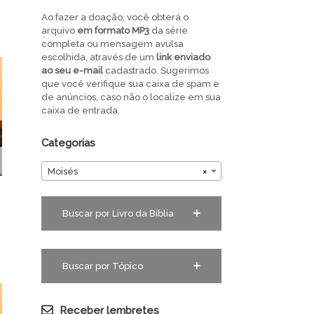
Ao fazer a doação, você obterá o
arquivo
em
formato MP3
da série
completa ou mensagem avulsa
escolhida, através de um
link enviado
ao seu e-mail
cadastrado. Sugerimos
que você verifique sua caixa de spam e
de anúncios, caso não o localize em sua
caixa de entrada.
Categorias
Moisés
×
Buscar por Livro da Bíblia
Buscar por Tópico
Receber lembretes