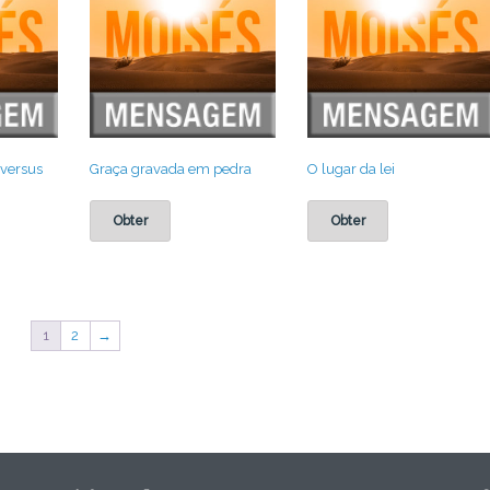
 versus
Graça gravada em pedra
O lugar da lei
Obter
Obter
1
2
→