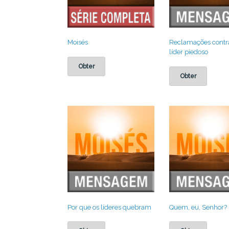
Moisés
Reclamações cont
líder piedoso
Obter
Obter
Por que os líderes quebram
Quem, eu, Senhor?