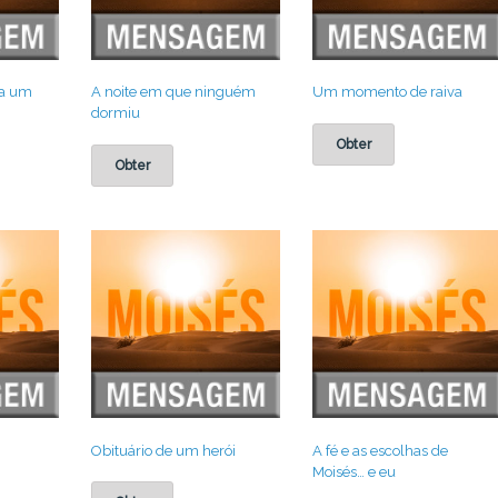
ra um
A noite em que ninguém
Um momento de raiva
dormiu
Obter
Obter
Obituário de um herói
A fé e as escolhas de
Moisés… e eu