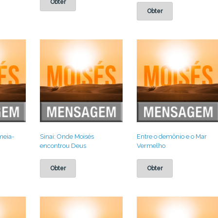
Obter
Obter
meia-
Sinai: Onde Moisés
Entre o demônio e o Mar
encontrou Deus
Vermelho
Obter
Obter