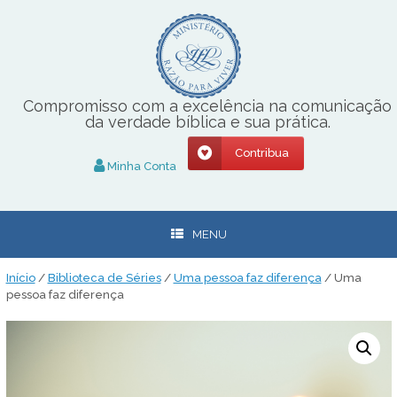
Skip
to
content
Compromisso com a excelência na comunicação
da verdade bíblica e sua prática.
Contribua
Minha Conta
MENU
Início
/
Biblioteca de Séries
/
Uma pessoa faz diferença
/ Uma
pessoa faz diferença