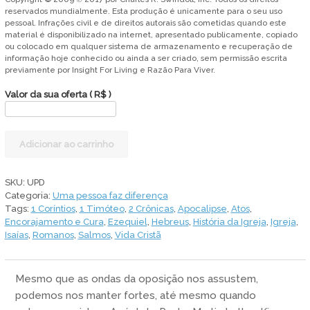
reservados mundialmente. Esta produção é unicamente para o seu uso
pessoal. Infrações civil e de direitos autorais são cometidas quando este
material é disponibilizado na internet, apresentado publicamente, copiado
ou colocado em qualquer sistema de armazenamento e recuperação de
informação hoje conhecido ou ainda a ser criado, sem permissão escrita
previamente por Insight For Living e Razão Para Viver.
Valor da sua oferta
( R$ )
Uma
Adicionar ao carrinho
pessoa
faz
diferença
SKU:
UPD
quantidade
Categoria:
Uma pessoa faz diferença
Tags:
1 Coríntios
,
1 Timóteo
,
2 Crônicas
,
Apocalipse
,
Atos
,
Encorajamento e Cura
,
Ezequiel
,
Hebreus
,
História da Igreja
,
Igreja
,
Isaías
,
Romanos
,
Salmos
,
Vida Cristã
Mesmo que as ondas da oposição nos assustem,
podemos nos manter fortes, até mesmo quando