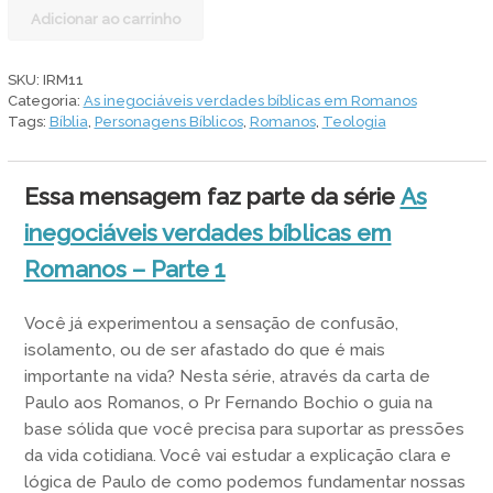
O
Adicionar ao carrinho
Homem
que,
contra
SKU:
IRM11
toda
Categoria:
As inegociáveis verdades bíblicas em Romanos
esperança,
Tags:
Bíblia
,
Personagens Bíblicos
,
Romanos
,
Teologia
em
esperança
creu
Essa mensagem faz parte da série
As
quantidade
inegociáveis verdades bíblicas em
Romanos – Parte 1
Você já experimentou a sensação de confusão,
isolamento, ou de ser afastado do que é mais
importante na vida? Nesta série, através da carta de
Paulo aos Romanos, o Pr Fernando Bochio o guia na
base sólida que você precisa para suportar as pressões
da vida cotidiana. Você vai estudar a explicação clara e
lógica de Paulo de como podemos fundamentar nossas