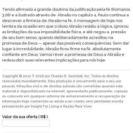
Tendo afirmado a grande doutrina da justificação pela fé (Romanos
3:28) e a ilustrado através de Abraão no capítulo 4, Paulo continua a
descrever a firmeza de Abraão na fé. A mensagem de hoje nos
lembra da ocasião em que o idoso Abraão resistiu à lógica, ignorou
as limitações da sua impossibilidade física, e até negou a pressão
de seu bom senso, quando deliberadamente acreditou na
promessa de Deus — apesar das possíveis consequências. Sem dar
lugar à incredulidade, Abraão ficou firme na fé, absolutamente
confiante em Deus. Vamos rever a promessa de Deus a Abraão e
redescobrir suas relevantes implicações para nós hoje.
Copyright © 2011 ℗ 2016 por Charles R. Swindoll, Inc. Todos os direitos
reservados mundialmente. Esta produção é unicamente para o seu uso
pessoal. Infrações civil e de direitos autorais são cometidas quando este
material é disponibilizado na internet, apresentado publicamente, copiado
ou colocado em qualquer sistema de armazenamento e recuperação de
informação hoje conhecido ou ainda a ser criado, sem permissão escrita
previamente por Insight For Living e Razão Para Viver.
Valor da sua oferta
( R$ )