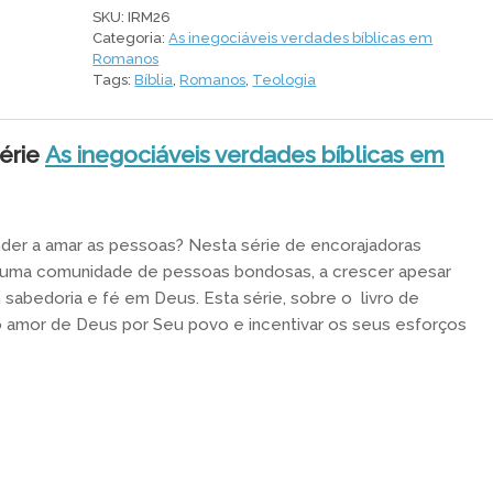
ou
SKU:
IRM26
separados
Categoria:
As inegociáveis verdades bíblicas em
quantidade
Romanos
Tags:
Bíblia
,
Romanos
,
Teologia
érie
As inegociáveis verdades bíblicas em
der a amar as pessoas? Nesta série de encorajadoras
r uma comunidade de pessoas bondosas, a crescer apesar
 sabedoria e fé em Deus. Esta série, sobre o livro de
 amor de Deus por Seu povo e incentivar os seus esforços