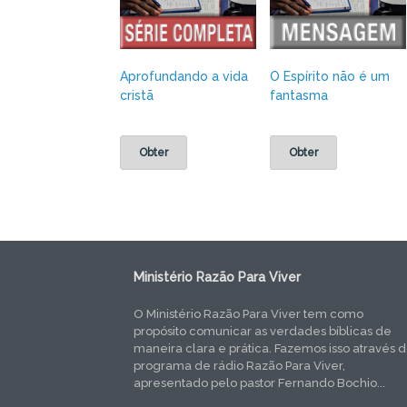
Aprofundando a vida
O Espírito não é um
cristã
fantasma
Obter
Obter
Ministério Razão Para Viver
O Ministério Razão Para Viver tem como
propósito comunicar as verdades bíblicas de
maneira clara e prática. Fazemos isso através 
programa de rádio Razão Para Viver,
apresentado pelo pastor Fernando Bochio...