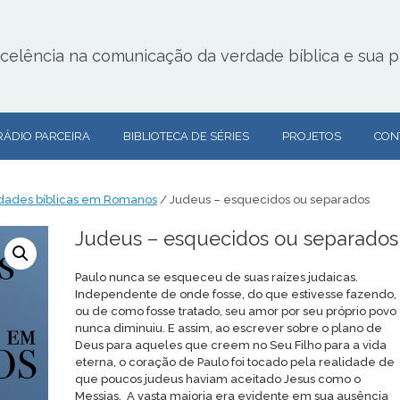
lência na comunicação da verdade bíblica e sua pr
RÁDIO PARCEIRA
BIBLIOTECA DE SÉRIES
PROJETOS
CON
rdades bíblicas em Romanos
/ Judeus – esquecidos ou separados
Judeus – esquecidos ou separados
Paulo nunca se esqueceu de suas raízes judaicas.
Independente de onde fosse, do que estivesse fazendo,
ou de como fosse tratado, seu amor por seu próprio povo
nunca diminuiu. E assim, ao escrever sobre o plano de
Deus para aqueles que creem no Seu Filho para a vida
eterna, o coração de Paulo foi tocado pela realidade de
que poucos judeus haviam aceitado Jesus como o
Messias. A vasta maioria era evidente em sua ausência