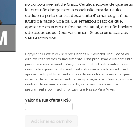
no corpo universal de Cristo. Certificando-se de que seus
leitores não chegassem á conclusão errada, Paulo
dedicou a parte central desta carta (Romanos 9-11) ao
futuro da nação judaica. Ele enfatizou o fato de que,
apesar de estarem de fora na era atual, eles não haviam
sido esquecidos. Deus vai cumprir Suas promessas aos
Seus escolhidos.
Copyright © 2012 ℗ 2016 por Charles R. Swindoll, Inc. Todos os
direitos reservados mundialmente. Esta produção é unicamente
para o seu uso pessoal. Infrações civil e de direitos autorais são
cometidas quando este material é disponibilizado na internet,
apresentado publicamente, copiado ou colocado em qualquer
sistema de armazenamento e recuperação de informação hoje
conhecido ou ainda a ser criado, sem permissão escrita
previamente por Insight For Living e Razão Para Viver.
Valor da sua oferta
( R$ )
Judeus
Adicionar ao carrinho
-
esquecidos