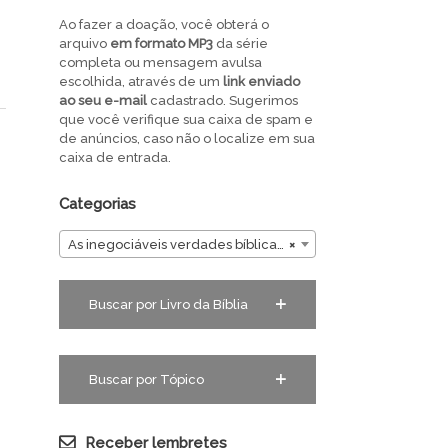
Ao fazer a doação, você obterá o
arquivo
em
formato MP3
da série
completa ou mensagem avulsa
escolhida, através de um
link enviado
ao seu e-mail
cadastrado. Sugerimos
que você verifique sua caixa de spam e
de anúncios, caso não o localize em sua
caixa de entrada.
Categorias
As inegociáveis verdades bíblicas em Romanos
×
Buscar por Livro da Bíblia
Buscar por Tópico
Receber lembretes