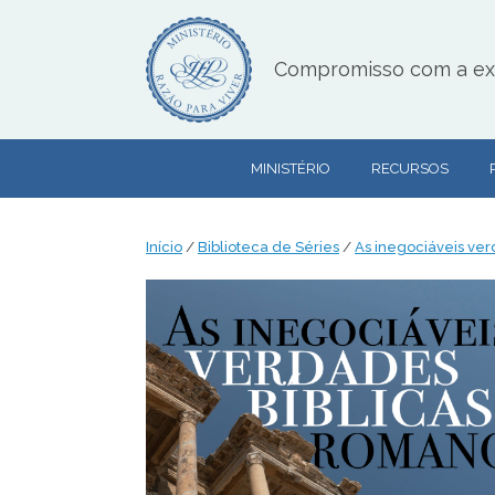
Skip
to
content
Compromisso com a exce
MINISTÉRIO
RECURSOS
Início
/
Biblioteca de Séries
/
As inegociáveis ve