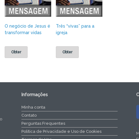
O negócio de Jesus é
Três “vivas” para a
transformar vidas
igreja
Obter
Obter
Informações
C
Minha conta
Contato
do
Perguntas Frequentes
Política de Privacidade e Uso de Cookies
M