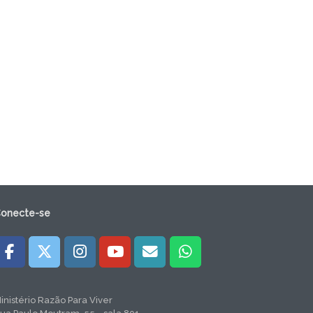
onecte-se
inistério Razão Para Viver