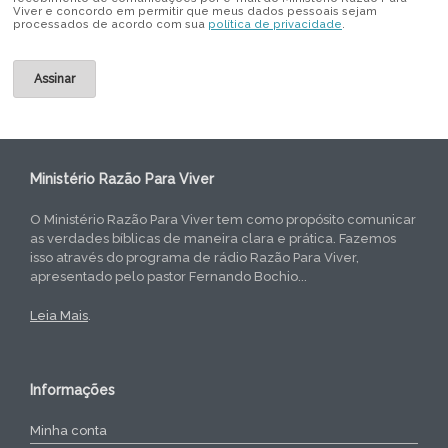
Viver e concordo em permitir que meus dados pessoais sejam
processados de acordo com sua
política de privacidade
.
Ministério Razão Para Viver
O Ministério Razão Para Viver tem como propósito comunicar
as verdades bíblicas de maneira clara e prática. Fazemos
isso através do programa de rádio Razão Para Viver,
apresentado pelo pastor Fernando Bochio...
Leia Mais
.
Informações
Minha conta