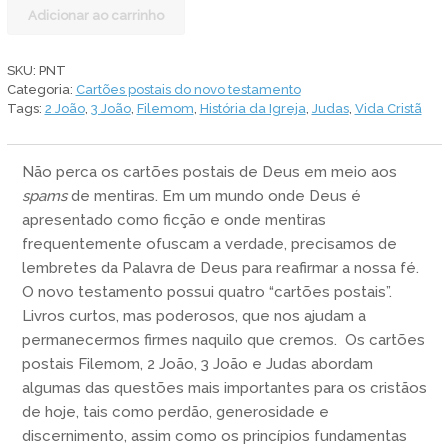
Cartões
Adicionar ao carrinho
postais
do
Novo
SKU:
PNT
Testamento
Categoria:
Cartões postais do novo testamento
quantidade
Tags:
2 João
,
3 João
,
Filemom
,
História da Igreja
,
Judas
,
Vida Cristã
Não perca os cartões postais de Deus em meio aos
spams
de mentiras. Em um mundo onde Deus é
apresentado como ficção e onde mentiras
frequentemente ofuscam a verdade, precisamos de
lembretes da Palavra de Deus para reafirmar a nossa fé.
O novo testamento possui quatro “cartões postais”.
Livros curtos, mas poderosos, que nos ajudam a
permanecermos firmes naquilo que cremos. Os cartões
postais Filemom, 2 João, 3 João e Judas abordam
algumas das questões mais importantes para os cristãos
de hoje, tais como perdão, generosidade e
discernimento, assim como os princípios fundamentas