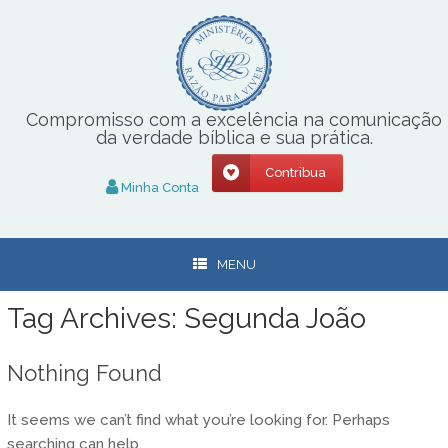
Skip
to
content
Compromisso com a excelência na comunicação
da verdade bíblica e sua prática.
Contribua
Minha Conta
MENU
Tag Archives:
Segunda João
Nothing Found
It seems we can’t find what you’re looking for. Perhaps
searching can help.