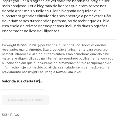
inspiração. Ler a biografia de verdadeiros heróis nos instiga a ser
mais corajosos. Ler a biografia de líderes que eram servos nos
desafia a ser mais humildes. E ler a biografia daqueles que
suportaram grandes dificuldades nos encoraja a perseverar. Não
deveríamos nos surpreender, portanto, ao descobrir que a Bíblia
está cheia de relatos dessas pessoas, incluindo duas biografias
encontradas no livro de Filipenses.
Copyright © 2008 ℗ 2019 por Charles R. Swindoll, Inc. Todos os direitos
reservados mundialmente. Esta produção é unicamente para o seu uso
pessoal. Infrações civil e de direitos autorais são cometidas quando este
material é disponibilizado na internet, apresentado publicamente, copiado
ou colocado em qualquer sistema de armazenamento e recuperação de
informação hoje conhecido ou ainda a ser criado, sem permissão escrita
previamente por Insight For Living e Razão Para Viver.
Valor da sua oferta
( R$ )
Amigos
Adicionar ao carrinho
tornam
a
vida
SKU:
RIA07
mais