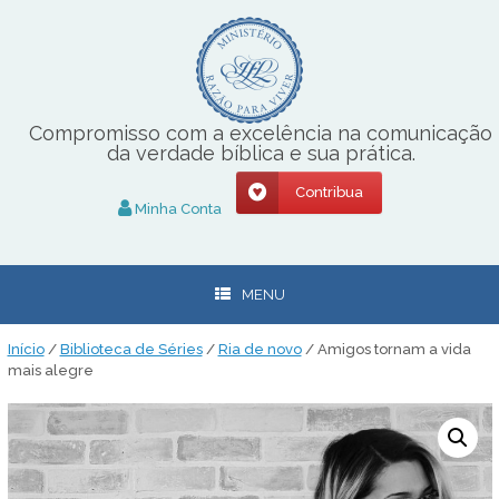
Skip
to
content
Compromisso com a excelência na comunicação
da verdade bíblica e sua prática.
Contribua
Minha Conta
MENU
Início
/
Biblioteca de Séries
/
Ria de novo
/ Amigos tornam a vida
mais alegre