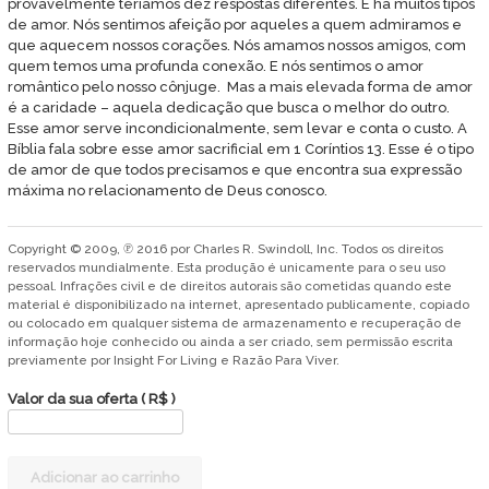
provavelmente teríamos dez respostas diferentes. E há muitos tipos
de amor. Nós sentimos afeição por aqueles a quem admiramos e
que aquecem nossos corações. Nós amamos nossos amigos, com
quem temos uma profunda conexão. E nós sentimos o amor
romântico pelo nosso cônjuge. Mas a mais elevada forma de amor
é a caridade – aquela dedicação que busca o melhor do outro.
Esse amor serve incondicionalmente, sem levar e conta o custo. A
Bíblia fala sobre esse amor sacrificial em 1 Coríntios 13. Esse é o tipo
de amor de que todos precisamos e que encontra sua expressão
máxima no relacionamento de Deus conosco.
Copyright © 2009, ℗ 2016 por Charles R. Swindoll, Inc. Todos os direitos
reservados mundialmente. Esta produção é unicamente para o seu uso
pessoal. Infrações civil e de direitos autorais são cometidas quando este
material é disponibilizado na internet, apresentado publicamente, copiado
ou colocado em qualquer sistema de armazenamento e recuperação de
informação hoje conhecido ou ainda a ser criado, sem permissão escrita
previamente por Insight For Living e Razão Para Viver.
Valor da sua oferta
( R$ )
Amor
Adicionar ao carrinho
autêntico