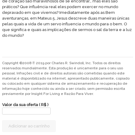
de coração são maravilhosos de se encontrar… mas eles são
práticos? Que influência real eles podem exercer no mundo
depravado em que vivemos? Imediatamente após as Bem
aventuranças, em Mateus 5, Jesus descreve duas maneiras únicas
pelas quais a vida de um servo influencia o mundo para o bem. O
que significa e quais as implicações de sermos o sal da terra e a luz
do mundo?
Copyright ©2008 ℗ 2019 por Charles R. Swindoll, Inc. Todos os direitos
reservados mundialmente. Esta produção é unicamente para o seu uso
pessoal. Infrações civil e de direitos autorais são cometidas quando este
material é disponibilizado na internet, apresentado publicamente, copiado
ou colocado em qualquer sistema de armazenamento e recuperação de
informação hoje conhecido ou ainda a ser criado, sem permissão escrita
previamente por Insight For Living e Razão Para Viver.
Valor da sua oferta
( R$ )
A
Adicionar ao carrinho
influência
do