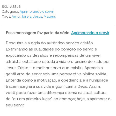
servo
SKU:
ASE08
quantidade
Categoria:
Aprimorando o servir
Tags:
Amor
,
Igreja
,
Jesus
,
Mateus
Essa mensagem faz parte da série:
Aprimorando o servir
Descubra a alegria do autêntico serviço cristão.
Examinando as qualidades do coração do servo e
explicando os desafios e recompensas de um viver
altruísta, esta série estuda a vida e o ensino deixado por
Jesus Cristo – o melhor servo que existiu. Aprenda a
gentil arte de servir sob uma perspectiva bíblica sólida.
Entenda como a motivação, a obediência e a humildade
trazem alegria à sua vida e glorificam a Deus. Assim,
você pode fazer uma diferença eterna na atual cultura
do “eu em primeiro lugar”, ao começar, hoje, a aprimorar o
seu servir.