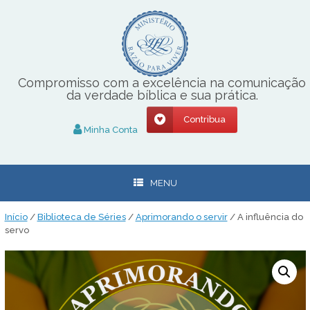
Skip
to
content
Compromisso com a excelência na comunicação
da verdade bíblica e sua prática.
Contribua
Minha Conta
MENU
Início
/
Biblioteca de Séries
/
Aprimorando o servir
/ A influência do
servo