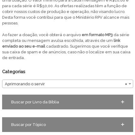
uma doação. O valor mínimo para a cada mensagem é R$10,00 e
para cada série é R$50,00. As ofertas realizadas têm a função de
cobrir nossos custos de produção e operação, não visando lucro.
Desta forma você contribui para que o Ministério RPV alcance mais
pessoas.
Ao fazer a doação, você obterá o arquivo
em
formato MP3
da série
completa ou mensagem avulsa escolhida, através de um
link
enviado ao seu e-mail
cadastrado. Sugerimos que você verifique
sua caixa de spam e de anúncios, caso não o localize em sua caixa
de entrada.
Categorias
Aprimorando o servir
×
Buscar por Livro da Bíblia
Buscar por Tópico