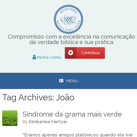
Skip
to
content
Compromisso com a excelência na comunicação
da verdade bíblica e sua prática.
Contribua
Minha Conta
MENU
Tag Archives:
João
Síndrome da grama mais verde
by
Kimberlee Hertzer
“Éramos apenas amigos platônicos quando ele me