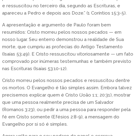
e ressuscitou no terceiro dia, segundo as Escrituras, e
apareceu a Pedro e depois aos Doze.” (1 Coríntios 15:3-5).
A apresentação e argumento de Paulo foram bem
resumidos: Cristo morreu pelos nossos pecados — em
nosso lugar. Seu enterro demonstrou a realidade de Sua
morte, que cumpriu as profecias do Antigo Testamento
(Isaías 53:49). E Cristo ressuscitou vitoriosamente — um fato
comprovado por inúmeras testemunhas e também previsto
nas Escrituras (Isaías 53:10-12).
Cristo morreu pelos nossos pecados e ressuscitou dentre
os mortos. O Evangelho é tão simples assim. Embora talvez
precisemos explicar quem é Cristo (João 1:1; 20:31), mostrar
que uma pessoa realmente precisa de um Salvador
(Romanos 3:23), ou pedir a uma pessoa para responder pela
fé em Cristo somente (Efésios 2:8-9), a mensagem do
Evangelho por si só é simples.
Agora volte para o seu pedaço de papel e escreva