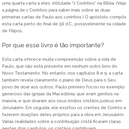
uma quarta carta a eles, intitulada “2 Coríntios” na Bíblia. (Veja
a página de 1 Coríntios para saber mais sobre as duas
primeiras cartas de Paulo aos coríntios.) O apóstolo compôs
esta carta perto do final de 56 d.C., possivelmente na cidade
de Filipos.
Por que esse livro é tão importante?
Esta carta oferece muita compreensão sobre a vida de
Paulo, que não está presente em nenhum outro livro do
Novo Testamento. No entanto, nos capítulos 8 e 9, a carta
também revela claramente o plano de Deus para o Seu
povo de doar aos outros. Paulo primeiro focou no exemplo
generoso das igrejas da Macedônia, que eram gentios na
maioria, e que doaram aos seus irmãos cristãos judeus em
Jerusalém. Em seguida, ele exortou os crentes de Corinto a
fazerem doações deles próprios para a obra em Jerusalém.
Várias realidades sobre a contribuição cristã ficaram claras
nestes dois capítulos: os cristãos contribuem