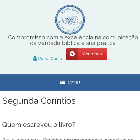
Skip
to
content
Compromisso com a excelência na comunicação
da verdade bíblica e sua prática.
Contribua
Minha Conta
MENU
Segunda Coríntios
Quem escreveu o livro?
Paulo escreveu 2 Coríntios em um momento vulnerável de