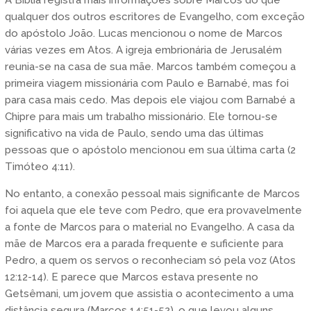
qualquer dos outros escritores de Evangelho, com exceção
do apóstolo João. Lucas mencionou o nome de Marcos
várias vezes em Atos. A igreja embrionária de Jerusalém
reunia-se na casa de sua mãe. Marcos também começou a
primeira viagem missionária com Paulo e Barnabé, mas foi
para casa mais cedo. Mas depois ele viajou com Barnabé a
Chipre para mais um trabalho missionário. Ele tornou-se
significativo na vida de Paulo, sendo uma das últimas
pessoas que o apóstolo mencionou em sua última carta (2
Timóteo 4:11).
No entanto, a conexão pessoal mais significante de Marcos
foi aquela que ele teve com Pedro, que era provavelmente
a fonte de Marcos para o material no Evangelho. A casa da
mãe de Marcos era a parada frequente e suficiente para
Pedro, a quem os servos o reconheciam só pela voz (Atos
12:12-14). E parece que Marcos estava presente no
Getsêmani, um jovem que assistia o acontecimento a uma
distância segura (Marcos 14:51-52), o que levou alguns