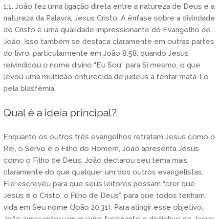
1:1, João fez uma ligação direta entre a natureza de Deus e a
natureza da Palavra, Jesus Cristo. A ênfase sobre a divindade
de Cristo é uma qualidade impressionante do Evangelho de
João. Isso também se destaca claramente em outras partes
do livro, particularmente em João 8:58, quando Jesus
reivindicou o nome divino “Eu Sou” para Si mesmo, o que
levou uma multidão enfurecida de judeus a tentar matá-Lo
pela blasfêmia.
Qual é a ideia principal?
Enquanto os outros três evangelhos retratam Jesus como o
Rei, o Servo e o Filho do Homem, João apresenta Jesus
como o Filho de Deus. João declarou seu tema mais
claramente do que qualquer um dos outros evangelistas.
Ele escreveu para que seus leitores possam “crer que
Jesus é o Cristo, o Filho de Deus”, para que todos tenham
vida em Seu nome (João 20:31). Para atingir esse objetivo,
João apresentou um quadro fascinante e distintivo de Jesus