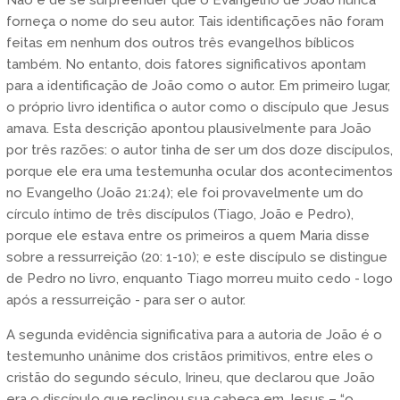
forneça o nome do seu autor. Tais identificações não foram
feitas em nenhum dos outros três evangelhos bíblicos
também. No entanto, dois fatores significativos apontam
para a identificação de João como o autor. Em primeiro lugar,
o próprio livro identifica o autor como o discípulo que Jesus
amava. Esta descrição apontou plausivelmente para João
por três razões: o autor tinha de ser um dos doze discípulos,
porque ele era uma testemunha ocular dos acontecimentos
no Evangelho (João 21:24); ele foi provavelmente um do
círculo íntimo de três discípulos (Tiago, João e Pedro),
porque ele estava entre os primeiros a quem Maria disse
sobre a ressurreição (20: 1-10); e este discípulo se distingue
de Pedro no livro, enquanto Tiago morreu muito cedo - logo
após a ressurreição - para ser o autor.
A segunda evidência significativa para a autoria de João é o
testemunho unânime dos cristãos primitivos, entre eles o
cristão do segundo século, Irineu, que declarou que João
era o discípulo que reclinou sua cabeça em Jesus – “o