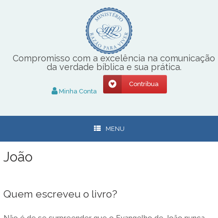
Skip
to
content
Compromisso com a excelência na comunicação
da verdade bíblica e sua prática.
Contribua
Minha Conta
MENU
João
Quem escreveu o livro?
Não é de se surpreender que o Evangelho de João nunca