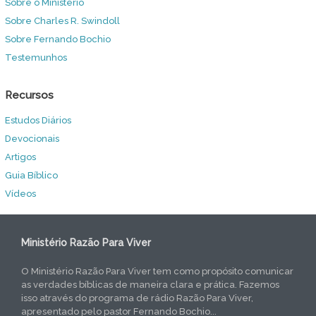
Sobre o Ministério
Sobre Charles R. Swindoll
Sobre Fernando Bochio
Testemunhos
Recursos
Estudos Diários
Devocionais
Artigos
Guia Bíblico
Vídeos
Ministério Razão Para Viver
O Ministério Razão Para Viver tem como propósito comunicar
as verdades bíblicas de maneira clara e prática. Fazemos
isso através do programa de rádio Razão Para Viver,
apresentado pelo pastor Fernando Bochio...