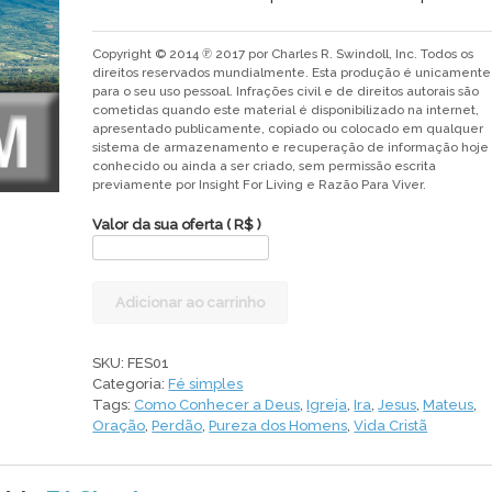
Copyright © 2014 ℗ 2017 por Charles R. Swindoll, Inc. Todos os
direitos reservados mundialmente. Esta produção é unicamente
para o seu uso pessoal. Infrações civil e de direitos autorais são
cometidas quando este material é disponibilizado na internet,
apresentado publicamente, copiado ou colocado em qualquer
sistema de armazenamento e recuperação de informação hoje
conhecido ou ainda a ser criado, sem permissão escrita
previamente por Insight For Living e Razão Para Viver.
Valor da sua oferta
( R$ )
Vamos
Adicionar ao carrinho
simplificar
quantidade
SKU:
FES01
Categoria:
Fé simples
Tags:
Como Conhecer a Deus
,
Igreja
,
Ira
,
Jesus
,
Mateus
,
Oração
,
Perdão
,
Pureza dos Homens
,
Vida Cristã