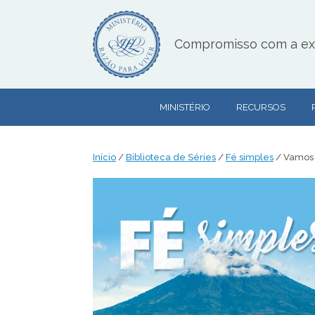
Skip
to
content
Compromisso com a exce
MINISTÉRIO
RECURSOS
Início
/
Biblioteca de Séries
/
Fé simples
/ Vamos 