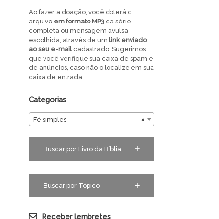
Ao fazer a doação, você obterá o
arquivo
em
formato MP3
da série
completa ou mensagem avulsa
escolhida, através de um
link enviado
ao seu e-mail
cadastrado. Sugerimos
que você verifique sua caixa de spam e
de anúncios, caso não o localize em sua
caixa de entrada.
Categorias
Fé simples
×
Buscar por Livro da Bíblia
Buscar por Tópico
Receber lembretes