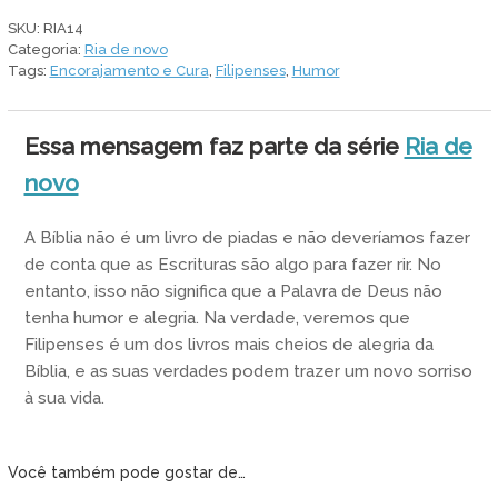
e
SKU:
RIA14
cheia
Categoria:
Ria de novo
de
Tags:
Encorajamento e Cura
,
Filipenses
,
Humor
graça
quantidade
Essa mensagem faz parte da série
Ria de
novo
A Bíblia não é um livro de piadas e não deveríamos fazer
de conta que as Escrituras são algo para fazer rir. No
entanto, isso não significa que a Palavra de Deus não
tenha humor e alegria. Na verdade, veremos que
Filipenses é um dos livros mais cheios de alegria da
Bíblia, e as suas verdades podem trazer um novo sorriso
à sua vida.
Você também pode gostar de…