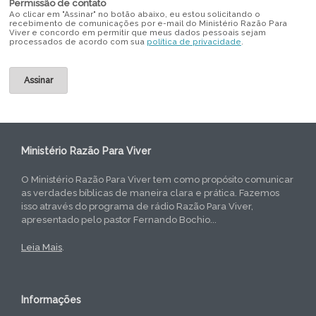
Permissão de contato
Ao clicar em "Assinar" no botão abaixo, eu estou solicitando o
recebimento de comunicações por e-mail do Ministério Razão Para
Viver e concordo em permitir que meus dados pessoais sejam
processados de acordo com sua
política de privacidade
.
Ministério Razão Para Viver
O Ministério Razão Para Viver tem como propósito comunicar
as verdades bíblicas de maneira clara e prática. Fazemos
isso através do programa de rádio Razão Para Viver,
apresentado pelo pastor Fernando Bochio...
Leia Mais
.
Informações