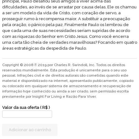
principal, Paulo desafiou seus amigos a viver acima das
dificuldades, ao invés de se arrastar por causa delas. Ele os chamou
a ser um modelo da vida de Cristo, com coração de servo, a
prosseguir rumo à recompensa maior. A substituir a preocupação
pela oração, o pânico pela paz. Finalmente Paulo os lembrou de
que cada uma de suas necessidades seriam supridas de acordo
com as riquezas do Senhor em Cristo Jesus. Como você encerra
uma carta tão cheia de verdades maravilhosas? Focando em quatro
áreas estratégicas da despedida de Paulo.
Copyright © 2008 ℗ 2019 por Charles R. Swindoll, Inc. Todos os direitos
reservados mundialmente. Esta produção é unicamente para o seu uso
pessoal. Infrações civil e de direitos autorais são cometidas quando este
material é disponibilizado na internet, apresentado publicamente, copiado
ou colocado em qualquer sistema de armazenamento e recuperação de
informação hoje conhecido ou ainda a ser criado, sem permissão escrita
previamente por Insight For Living e Razão Para Viver.
Valor da sua oferta
( R$ )
Uma
Adicionar ao carrinho
despedida
alegre