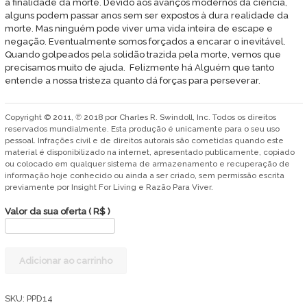
a finalidade da morte. Devido aos avanços modernos da ciência,
alguns podem passar anos sem ser expostos à dura realidade da
morte. Mas ninguém pode viver uma vida inteira de escape e
negação. Eventualmente somos forçados a encarar o inevitável.
Quando golpeados pela solidão trazida pela morte, vemos que
precisamos muito de ajuda. Felizmente há Alguém que tanto
entende a nossa tristeza quanto dá forças para perseverar.
Copyright © 2011, ℗ 2018 por Charles R. Swindoll, Inc. Todos os direitos
reservados mundialmente. Esta produção é unicamente para o seu uso
pessoal. Infrações civil e de direitos autorais são cometidas quando este
material é disponibilizado na internet, apresentado publicamente, copiado
ou colocado em qualquer sistema de armazenamento e recuperação de
informação hoje conhecido ou ainda a ser criado, sem permissão escrita
previamente por Insight For Living e Razão Para Viver.
Valor da sua oferta
( R$ )
Passando
Adicionar ao carrinho
pela
dificuldade
da
SKU:
PPD14
morte