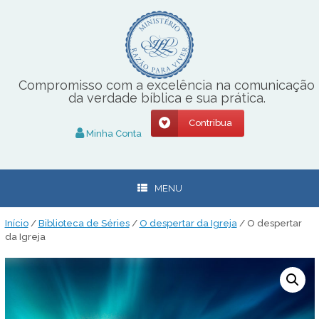
Skip
to
content
Compromisso com a excelência na comunicação
da verdade bíblica e sua prática.
Contribua
Minha Conta
MENU
Início
/
Biblioteca de Séries
/
O despertar da Igreja
/ O despertar
da Igreja