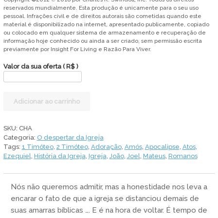
reservados mundialmente. Esta produção é unicamente para o seu uso
pessoal. Infrações civil e de direitos autorais são cometidas quando este
material é disponibilizado na internet, apresentado publicamente, copiado
ou colocado em qualquer sistema de armazenamento e recuperação de
informação hoje conhecido ou ainda a ser criado, sem permissão escrita
previamente por Insight For Living e Razão Para Viver.
Valor da sua oferta
( R$ )
O
Adicionar ao carrinho
despertar
da
Igreja
SKU:
CHA
quantidade
Categoria:
O despertar da Igreja
Tags:
1 Timóteo
,
2 Timóteo
,
Adoração
,
Amós
,
Apocalipse
,
Atos
,
Ezequiel
,
História da Igreja
,
Igreja
,
João
,
Joel
,
Mateus
,
Romanos
Nós não queremos admitir, mas a honestidade nos leva a
encarar o fato de que a igreja se distanciou demais de
suas amarras bíblicas …. E é na hora de voltar. É tempo de