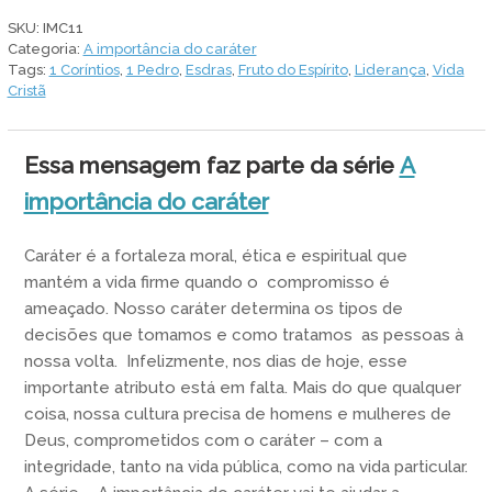
verdade
SKU:
IMC11
grudar
Categoria:
A importância do caráter
quantidade
Tags:
1 Coríntios
,
1 Pedro
,
Esdras
,
Fruto do Espírito
,
Liderança
,
Vida
Cristã
Essa mensagem faz parte da série
A
importância do caráter
Caráter é a fortaleza moral, ética e espiritual que
mantém a vida firme quando o compromisso é
ameaçado. Nosso caráter determina os tipos de
decisões que tomamos e como tratamos as pessoas à
nossa volta. Infelizmente, nos dias de hoje, esse
importante atributo está em falta. Mais do que qualquer
coisa, nossa cultura precisa de homens e mulheres de
Deus, comprometidos com o caráter – com a
integridade, tanto na vida pública, como na vida particular.