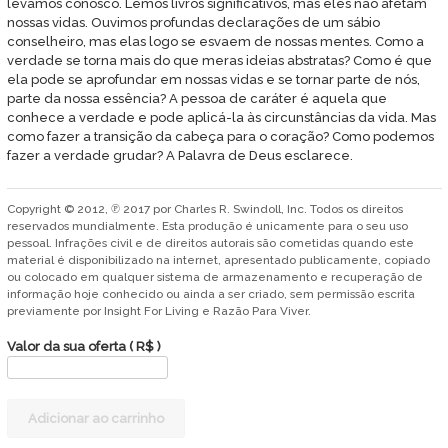
levamos conosco. Lemos livros significativos, mas eles não afetam
nossas vidas. Ouvimos profundas declarações de um sábio
conselheiro, mas elas logo se esvaem de nossas mentes. Como a
verdade se torna mais do que meras ideias abstratas? Como é que
ela pode se aprofundar em nossas vidas e se tornar parte de nós,
parte da nossa essência? A pessoa de caráter é aquela que
conhece a verdade e pode aplicá-la às circunstâncias da vida. Mas
como fazer a transição da cabeça para o coração? Como podemos
fazer a verdade grudar? A Palavra de Deus esclarece.
Copyright © 2012, ℗ 2017 por Charles R. Swindoll, Inc. Todos os direitos
reservados mundialmente. Esta produção é unicamente para o seu uso
pessoal. Infrações civil e de direitos autorais são cometidas quando este
material é disponibilizado na internet, apresentado publicamente, copiado
ou colocado em qualquer sistema de armazenamento e recuperação de
informação hoje conhecido ou ainda a ser criado, sem permissão escrita
previamente por Insight For Living e Razão Para Viver.
Valor da sua oferta
( R$ )
Como
Adicionar ao carrinho
fazer
a