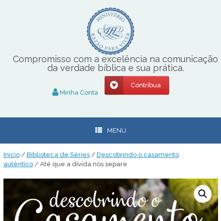
Skip
to
content
Compromisso com a excelência na comunicação
da verdade bíblica e sua prática.
Contribua
Minha Conta
MENU
Início
/
Biblioteca de Séries
/
Descobrindo o casamento
autêntico
/ Até que a dívida nos separe