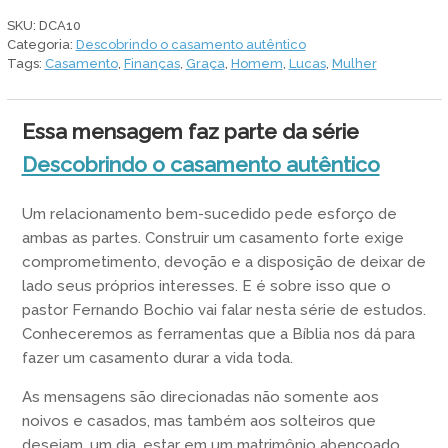
dívida
SKU:
DCA10
nos
Categoria:
Descobrindo o casamento autêntico
separe
Tags:
Casamento
,
Finanças
,
Graça
,
Homem
,
Lucas
,
Mulher
quantidade
Essa mensagem faz parte da série
Descobrindo o casamento autêntico
Um relacionamento bem-sucedido pede esforço de
ambas as partes. Construir um casamento forte exige
comprometimento, devoção e a disposição de deixar de
lado seus próprios interesses. E é sobre isso que o
pastor Fernando Bochio vai falar nesta série de estudos.
Conheceremos as ferramentas que a Bíblia nos dá para
fazer um casamento durar a vida toda.
As mensagens são direcionadas não somente aos
noivos e casados, mas também aos solteiros que
desejam, um dia, estar em um matrimônio abençoado.