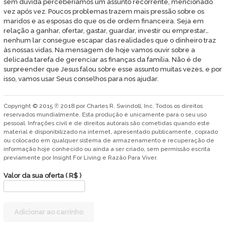
sem dúvida perceberíamos um assunto recorrente, mencionado
vez após vez. Poucos problemas trazem mais pressão sobre os
maridos e as esposas do que os de ordem financeira. Seja em
relação a ganhar, ofertar, gastar, guardar, investir ou emprestar…
nenhum lar consegue escapar das realidades que o dinheiro traz
às nossas vidas. Na mensagem de hoje vamos ouvir sobre a
delicada tarefa de gerenciar as finanças da família. Não é de
surpreender que Jesus falou sobre esse assunto muitas vezes, e por
isso, vamos usar Seus conselhos para nos ajudar.
Copyright © 2015 ℗ 2018 por Charles R. Swindoll, Inc. Todos os direitos
reservados mundialmente. Esta produção é unicamente para o seu uso
pessoal. Infrações civil e de direitos autorais são cometidas quando este
material é disponibilizado na internet, apresentado publicamente, copiado
ou colocado em qualquer sistema de armazenamento e recuperação de
informação hoje conhecido ou ainda a ser criado, sem permissão escrita
previamente por Insight For Living e Razão Para Viver.
Valor da sua oferta
( R$ )
Até
Adicionar ao carrinho
que
a