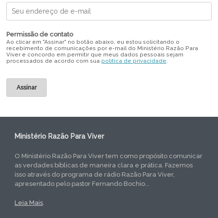
Permissão de contato
Ao clicar em "Assinar" no botão abaixo, eu estou solicitando o
recebimento de comunicações por e-mail do Ministério Razão Para
Viver e concordo em permitir que meus dados pessoais sejam
processados de acordo com sua
política de privacidade
.
Ministério Razão Para Viver
O Ministério Razão Para Viver tem como propósito comunicar
as verdades bíblicas de maneira clara e prática. Fazemos
isso através do programa de rádio Razão Para Viver,
apresentado pelo pastor Fernando Bochio...
Leia Mais
.