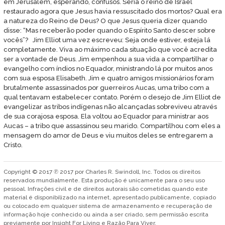
em Jerusalém, esperando, confusos. Seria o reino de Israel
restaurado agora que Jesus havia ressuscitado dos mortos? Qual era
a natureza do Reino de Deus? O que Jesus queria dizer quando
disse: “Mas receberão poder quando o Espírito Santo descer sobre
vocês”? Jim Elliot uma vez escreveu: Seja onde estiver, esteja lá
completamente. Viva ao máximo cada situação que você acredita
ser a vontade de Deus. Jim empenhou a sua vida a compartilhar o
evangelho com índios no Equador, ministrando lá por muitos anos
com sua esposa Elisabeth. Jim e quatro amigos missionários foram
brutalmente assassinados por guerreiros Aucas, uma tribo com a
qual tentavam estabelecer contato. Porém o desejo de Jim Elliot de
evangelizar as tribos indígenas não alcançadas sobreviveu através
de sua corajosa esposa. Ela voltou ao Equador para ministrar aos
Aucas – a tribo que assassinou seu marido. Compartilhou com eles a
mensagem do amor de Deus e viu muitos deles se entregarem a
Cristo.
Copyright © 2017 ℗ 2017 por Charles R. Swindoll, Inc. Todos os direitos
reservados mundialmente. Esta produção é unicamente para o seu uso
pessoal. Infrações civil e de direitos autorais são cometidas quando este
material é disponibilizado na internet, apresentado publicamente, copiado
ou colocado em qualquer sistema de armazenamento e recuperação de
informação hoje conhecido ou ainda a ser criado, sem permissão escrita
previamente por Insight For Living e Razão Para Viver.