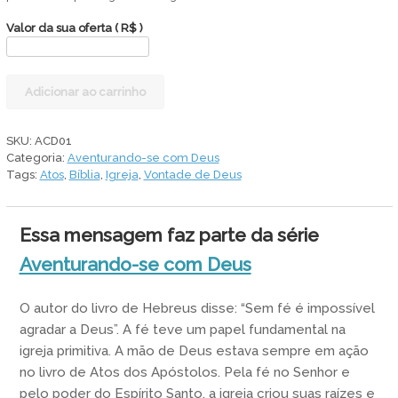
Valor da sua oferta
( R$ )
Alcançando
Adicionar ao carrinho
nosso
mundo
quantidade
SKU:
ACD01
Categoria:
Aventurando-se com Deus
Tags:
Atos
,
Bíblia
,
Igreja
,
Vontade de Deus
Essa mensagem faz parte da série
Aventurando-se com Deus
O autor do livro de Hebreus disse: “Sem fé é impossível
agradar a Deus”. A fé teve um papel fundamental na
igreja primitiva. A mão de Deus estava sempre em ação
no livro de Atos dos Apóstolos. Pela fé no Senhor e
pelo poder do Espírito Santo, a igreja criou suas raízes e