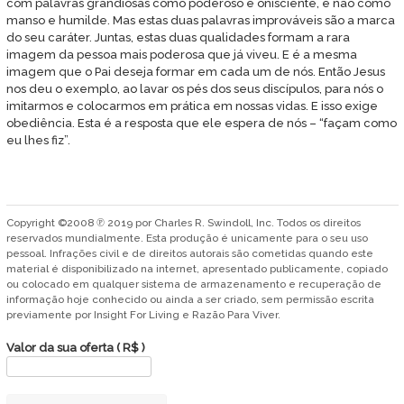
com palavras grandiosas como poderoso e onisciente, e não como
manso e humilde. Mas estas duas palavras improváveis são a marca
do seu caráter. Juntas, estas duas qualidades formam a rara
imagem da pessoa mais poderosa que já viveu. E é a mesma
imagem que o Pai deseja formar em cada um de nós. Então Jesus
nos deu o exemplo, ao lavar os pés dos seus discípulos, para nós o
imitarmos e colocarmos em prática em nossas vidas. E isso exige
obediência. Esta é a resposta que ele espera de nós – “façam como
eu lhes fiz”.
Copyright ©2008 ℗ 2019 por Charles R. Swindoll, Inc. Todos os direitos
reservados mundialmente. Esta produção é unicamente para o seu uso
pessoal. Infrações civil e de direitos autorais são cometidas quando este
material é disponibilizado na internet, apresentado publicamente, copiado
ou colocado em qualquer sistema de armazenamento e recuperação de
informação hoje conhecido ou ainda a ser criado, sem permissão escrita
previamente por Insight For Living e Razão Para Viver.
Valor da sua oferta
( R$ )
A