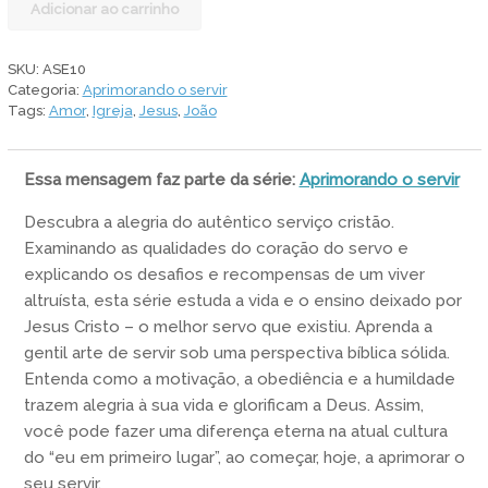
Adicionar ao carrinho
obediência
do
servo
SKU:
ASE10
quantidade
Categoria:
Aprimorando o servir
Tags:
Amor
,
Igreja
,
Jesus
,
João
Essa mensagem faz parte da série:
Aprimorando o servir
Descubra a alegria do autêntico serviço cristão.
Examinando as qualidades do coração do servo e
explicando os desafios e recompensas de um viver
altruísta, esta série estuda a vida e o ensino deixado por
Jesus Cristo – o melhor servo que existiu. Aprenda a
gentil arte de servir sob uma perspectiva bíblica sólida.
Entenda como a motivação, a obediência e a humildade
trazem alegria à sua vida e glorificam a Deus. Assim,
você pode fazer uma diferença eterna na atual cultura
do “eu em primeiro lugar”, ao começar, hoje, a aprimorar o
seu servir.