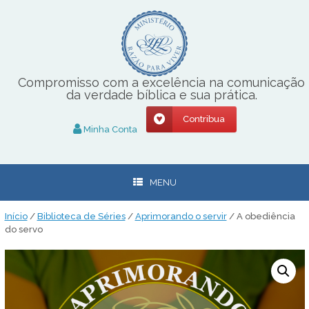
Skip
to
content
Compromisso com a excelência na comunicação
da verdade bíblica e sua prática.
Contribua
Minha Conta
MENU
Início
/
Biblioteca de Séries
/
Aprimorando o servir
/ A obediência
do servo