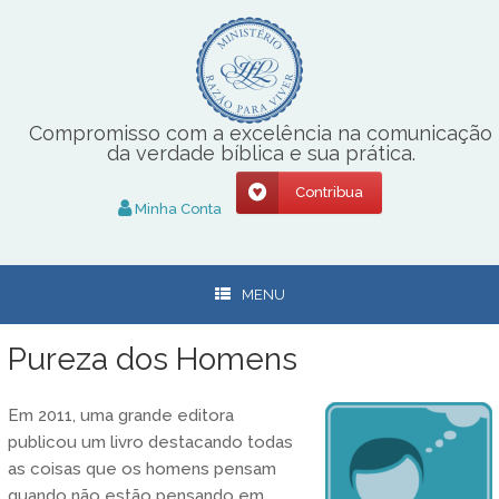
Skip
to
content
Compromisso com a excelência na comunicação
da verdade bíblica e sua prática.
Contribua
Minha Conta
MENU
Pureza dos Homens
Em 2011, uma grande editora
publicou um livro destacando todas
as coisas que os homens pensam
quando não estão pensando em