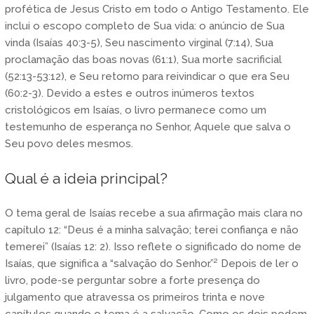
profética de Jesus Cristo em todo o Antigo Testamento. Ele
inclui o escopo completo de Sua vida: o anúncio de Sua
vinda (Isaías 40:3-5), Seu nascimento virginal (7:14), Sua
proclamação das boas novas (61:1), Sua morte sacrificial
(52:13-53:12), e Seu retorno para reivindicar o que era Seu
(60:2-3). Devido a estes e outros inúmeros textos
cristológicos em Isaías, o livro permanece como um
testemunho de esperança no Senhor, Aquele que salva o
Seu povo deles mesmos.
Qual é a ideia principal?
O tema geral de Isaías recebe a sua afirmação mais clara no
capítulo 12: “Deus é a minha salvação; terei confiança e não
temerei” (Isaías 12: 2). Isso reflete o significado do nome de
Isaías, que significa a “salvação do Senhor.”² Depois de ler o
livro, pode-se perguntar sobre a forte presença do
julgamento que atravessa os primeiros trinta e nove
capítulos quando o tema é a salvação. Como os dois podem