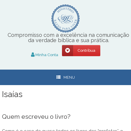
Skip
to
content
Compromisso com a excelência na comunicação
da verdade bíblica e sua prática.
Contribua
Minha Conta
MENU
Isaías
Quem escreveu o livro?
Como é o caso de quase todos os livros dos “profetas”, o