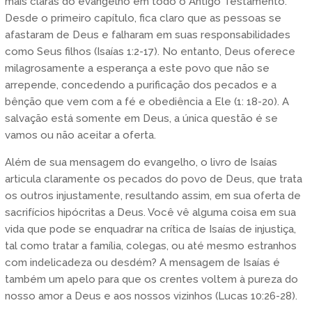
mais claras do evangelho em todo o Antigo Testamento.
Desde o primeiro capítulo, fica claro que as pessoas se
afastaram de Deus e falharam em suas responsabilidades
como Seus filhos (Isaías 1:2-17). No entanto, Deus oferece
milagrosamente a esperança a este povo que não se
arrepende, concedendo a purificação dos pecados e a
bênção que vem com a fé e obediência a Ele (1: 18-20). A
salvação está somente em Deus, a única questão é se
vamos ou não aceitar a oferta.
Além de sua mensagem do evangelho, o livro de Isaías
articula claramente os pecados do povo de Deus, que trata
os outros injustamente, resultando assim, em sua oferta de
sacrifícios hipócritas a Deus. Você vê alguma coisa em sua
vida que pode se enquadrar na crítica de Isaías de injustiça,
tal como tratar a família, colegas, ou até mesmo estranhos
com indelicadeza ou desdém? A mensagem de Isaías é
também um apelo para que os crentes voltem à pureza do
nosso amor a Deus e aos nossos vizinhos (Lucas 10:26-28).