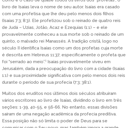
livro de Isaías leva o nome de seu autor. Isaías era casado
com uma profetisa que lhe deu pelo menos dois filhos
(Isaías 7:3; 8:3). Ele profetizou sob o reinado de quatro reis
de Judá – Uzias, Jotão, Acaz e Ezequias (1:1) – e ele
provavelmente conheceu a sua morte sob o reinado de um
quinto, o malvado rei Manassés. A tradição cristã, logo no
século II identifica Isaías como um dos profetas cuja morte
é descrita em Hebreus 11:37, especificamente o profeta que
foi “serrado ao meio”.¹ Isaías provavelmente viveu em
Jerusalém, dada a preocupação do livro com a cidade (Isaías
1:1) e sua proximidade significativa com pelo menos dois reis
durante o período de sua profecia (7:3; 38:1).
Muitos dos eruditos nos últimos dois séculos atribuíram
vários escritores ao livro de Isaías, dividindo o livro em três
seções: 1-39, 40-55, e 56-66. No entanto, essas divisões
saíram de uma negação acadêmica da profecia preditiva.
Essa posição não só limita o poder de Deus para se
comunicar com o Seu povo, mas também ignora a grande