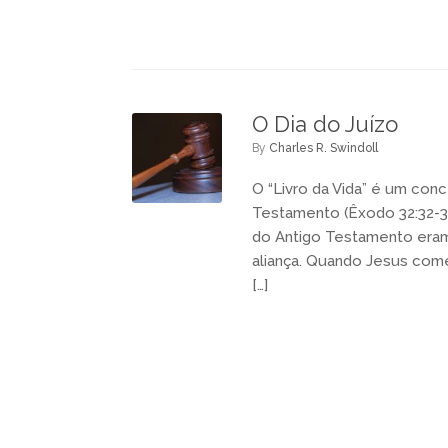
O Dia do Juízo
by
Charles R. Swindoll
O “Livro da Vida” é um co
Testamento (Êxodo 32:32-33
do Antigo Testamento eram 
aliança. Quando Jesus começ
[…]