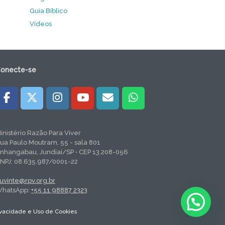
Guia Bíblico
Vídeos
onecte-se
inistério Razão Para Viver
ua Paulo Moutram, 55 - sala 801
nhangabau, Jundiaí/SP • CEP 13.208-056
NPJ: 08.635.987/0001-22
uvinte@rpv.org.br
hatsApp:
+55 11 98887 2323
rivacidade e Uso de Cookies