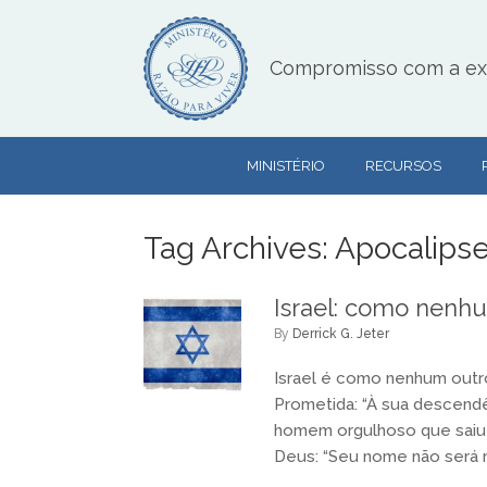
Skip
to
content
Compromisso com a exce
MINISTÉRIO
RECURSOS
Tag Archives:
Apocalips
Israel: como nenhu
by
Derrick G. Jeter
Israel é como nenhum outro 
Prometida: “À sua descendên
homem orgulhoso que saiu
Deus: “Seu nome não será ma