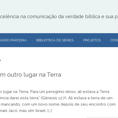
lência na comunicação da verdade bíblica e sua pr
RÁDIO PARCEIRA
BIBLIOTECA DE SÉRIES
PROJETOS
CON
e
m outro lugar na Terra
lugar na Terra. Para um peregrino idoso, ali estava a Terra
cia darei esta terra” (Gênesis 12:7). Ali estava a terra de um
 mancando, com um novo nome depois de seu encontro com
is Jacó, mas sim Israel, […]