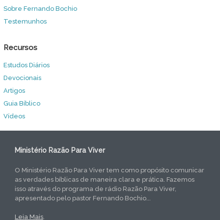
Sobre Fernando Bochio
Testemunhos
Recursos
Estudos Diários
Devocionais
Artigos
Guia Bíblico
Vídeos
Ministério Razão Para Viver
O Ministério Razão Para Viver tem como propósito comunicar
as verdades bíblicas de maneira clara e prática. Fazemos
isso através do programa de rádio Razão Para Viver,
apresentado pelo pastor Fernando Bochio...
Leia Mais
.