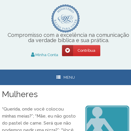
Skip
to
content
Compromisso com a excelência na comunicação
da verdade bíblica e sua prática.
Contribua
Minha Conta
MENU
Mulheres
“Querida, onde você colocou
minhas meias?”; “Mãe, eu não gosto
do pastel de carne. Será que não
podemos pedir uma pizza?”; “Você