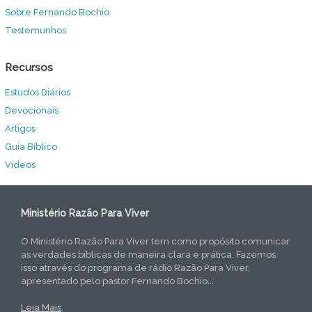
Sobre Fernando Bochio
Testemunhos
Recursos
Estudos Diários
Devocionais
Artigos
Guia Bíblico
Vídeos
Ministério Razão Para Viver
O Ministério Razão Para Viver tem como propósito comunicar
as verdades bíblicas de maneira clara e prática. Fazemos
isso através do programa de rádio Razão Para Viver,
apresentado pelo pastor Fernando Bochio...
Leia Mais
.