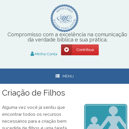
Skip
to
content
Compromisso com a excelência na comunicação
da verdade bíblica e sua prática.
Contribua
Minha Conta
MENU
Criação de Filhos
Alguma vez você já sentiu que
encontrar todos os recursos
necessários para a criação bem
sucedida de filhos é uma tarefa