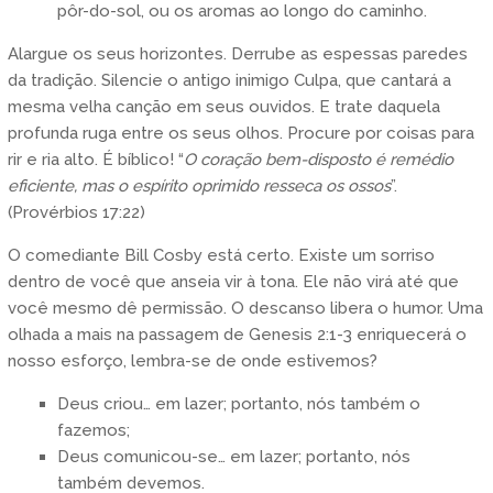
pôr-do-sol, ou os aromas ao longo do caminho.
Alargue os seus horizontes. Derrube as espessas paredes
da tradição. Silencie o antigo inimigo Culpa, que cantará a
mesma velha canção em seus ouvidos. E trate daquela
profunda ruga entre os seus olhos. Procure por coisas para
rir e ria alto. É bíblico! “
O coração bem-disposto é remédio
eficiente, mas o espírito oprimido resseca os ossos
”.
(Provérbios 17:22)
O comediante Bill Cosby está certo. Existe um sorriso
dentro de você que anseia vir à tona. Ele não virá até que
você mesmo dê permissão. O descanso libera o humor. Uma
olhada a mais na passagem de Genesis 2:1-3 enriquecerá o
nosso esforço, lembra-se de onde estivemos?
Deus criou… em lazer; portanto, nós também o
fazemos;
Deus comunicou-se… em lazer; portanto, nós
também devemos.