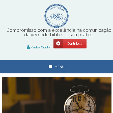
Skip
to
content
Compromisso com a excelência na comunicação
da verdade bíblica e sua prática.
Contribua
Minha Conta
MENU