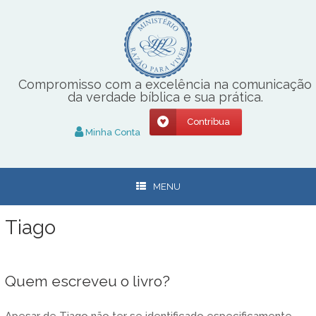
Skip
to
content
Compromisso com a excelência na comunicação
da verdade bíblica e sua prática.
Contribua
Minha Conta
MENU
Tiago
Quem escreveu o livro?
Apesar de Tiago não ter se identificado especificamente