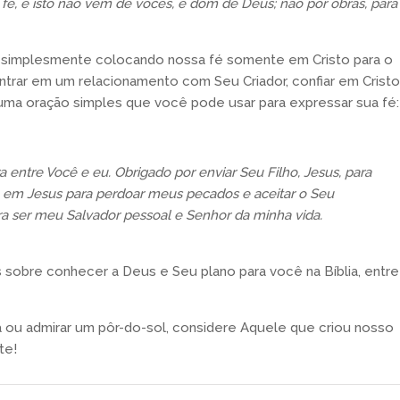
 fé, e isto não vem de vocês, é dom de Deus; não por obras, para
 simplesmente colocando nossa fé somente em Cristo para o
trar em um relacionamento com Seu Criador, confiar em Cristo
 uma oração simples que você pode usar para expressar sua fé:
 entre Você e eu. Obrigado por enviar Seu Filho, Jesus, para
 em Jesus para perdoar meus pecados e aceitar o Seu
ra ser meu Salvador pessoal e Senhor da minha vida.
 sobre conhecer a Deus e Seu plano para você na Bíblia, entre
 ou admirar um pôr-do-sol, considere Aquele que criou nosso
te!