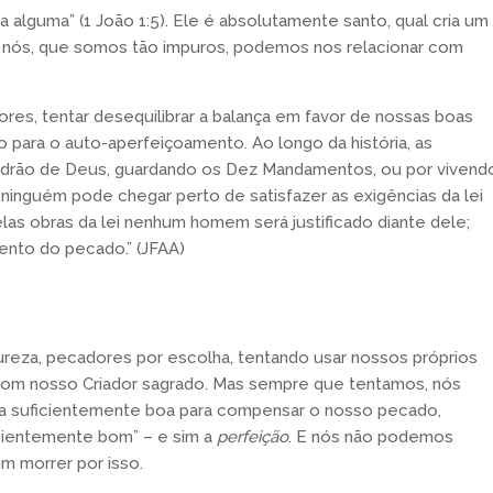
va alguma” (1 João 1:5). Ele é absolutamente santo, qual cria um
o nós, que somos tão impuros, podemos nos relacionar com
res, tentar desequilibrar a balança em favor de nossas boas
 para o auto-aperfeiçoamento. Ao longo da história, as
adrão de Deus, guardando os Dez Mandamentos, ou por vivend
, ninguém pode chegar perto de satisfazer as exigências da lei
las obras da lei nenhum homem será justificado diante dele;
ento do pecado.” (JFAA)
reza, pecadores por escolha, tentando usar nossos próprios
com nosso Criador sagrado. Mas sempre que tentamos, nós
da suficientemente boa para compensar o nosso pecado,
cientemente bom” – e sim a
perfeição
. E nós não podemos
m morrer por isso.