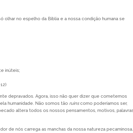
só olhar no espelho da Bíblia e a nossa condição humana se
e inúteis;
12)
te depravados. Agora, isso não quer dizer que cometemos
 pela humanidade. Não somos tão
ruins
como poderíamos ser,
ecado altera todos os nossos pensamentos, motivos, palavra
edor de nós carrega as manchas da nossa natureza pecaminosa.