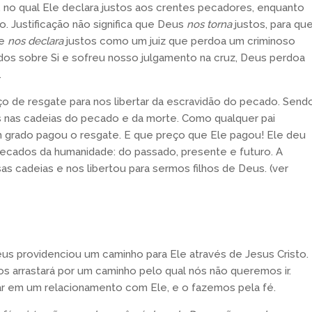
, no qual Ele declara justos aos crentes pecadores, enquanto
. Justificação não significa que Deus
nos torna
justos, para qu
le
nos declara
justos como um juiz que perdoa um criminoso
s sobre Si e sofreu nosso julgamento na cruz, Deus perdoa
.
o de resgate para nos libertar da escravidão do pecado. Send
s nas cadeias do pecado e da morte. Como qualquer pai
m grado pagou o resgate. E que preço que Ele pagou! Ele deu
 pecados da humanidade: do passado, presente e futuro. A
s cadeias e nos libertou para sermos filhos de Deus. (ver
 providenciou um caminho para Ele através de Jesus Cristo.
s arrastará por um caminho pelo qual nós não queremos ir.
ar em um relacionamento com Ele, e o fazemos pela fé.