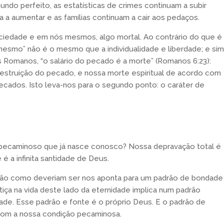
ndo perfeito, as estatísticas de crimes continuam a subir
a a aumentar e as famílias continuam a cair aos pedaços.
ciedade e em nós mesmos, algo mortal. Ao contrário do que é
esmo” não é o mesmo que a individualidade e liberdade; e sim
 Romanos, “o salário do pecado é a morte” (Romanos 6:23):
destruição do pecado, e nossa morte espiritual de acordo com
cados. Isto leva-nos para o segundo ponto: o caráter de
pecaminoso que já nasce conosco? Nossa depravação total é
 a infinita santidade de Deus.
são como deveriam ser nos aponta para um padrão de bondade
ça na vida deste lado da eternidade implica num padrão
idade. Esse padrão e fonte é o próprio Deus. E o padrão de
com a nossa condição pecaminosa.