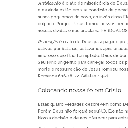
Justificação
é o ato de misericórdia de Deus
eles ainda estão em sua condição de pecado
nunca pequemos de novo, ao invés disso E
culpado. Porque Jesus tomou nossos pecado
nossas dívidas e nos proclama PERDOADOS
Redenção
é o ato de Deus para pagar o preç
cativos por Satanás, estávamos aprisionado
amoroso cujo filho foi raptado, Deus de bo
Seu Filho unigênito para carregar todos os
morte e ressurreição de Jesus rompeu nossa
Romanos 6:16-18, 22; Gálatas 4:4-7).
Colocando nossa fé em Cristo
Estas quatro verdades descrevem como Deus
Porém Deus não forçará seguí-lO. Ele não no
Nossa decisão é de nos oferecer para entr