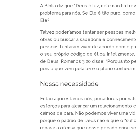
A Bíblia diz que “Deus é luz, nele não há tre
problema para nós. Se Ele é tão puro, com
Ele?
Talvez poderíamos tentar ser pessoas melho
obras ou buscar a sabedoria e conhecimento
pessoas tentaram viver de acordo com o p
o seu próprio código de ética. Infelizmente
de Deus. Romanos 3:20 disse: “Porquanto pe
pois o que vem pela lei é o pleno conhecim
Nossa necessidade
Então aqui estamos nós, pecadores por natu
esforços para alcançar um relacionamento 
caímos de cara. Não podemos viver uma vi
porque o padrão de Deus não é que o “sufi
reparar a ofensa que nosso pecado criou se