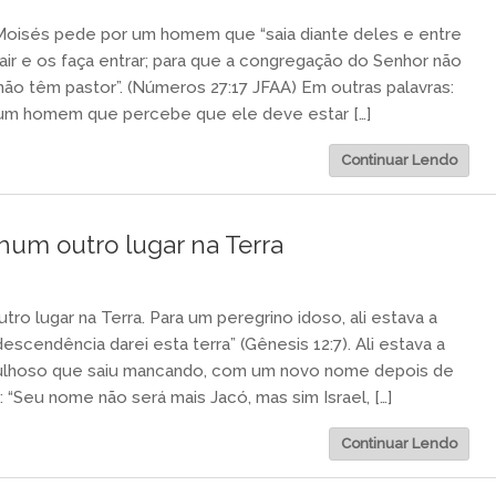
Moisés pede por um homem que “saia diante deles e entre
sair e os faça entrar; para que a congregação do Senhor não
ão têm pastor”. (Números 27:17 JFAA) Em outras palavras:
 um homem que percebe que ele deve estar […]
Continuar Lendo
hum outro lugar na Terra
ro lugar na Terra. Para um peregrino idoso, ali estava a
escendência darei esta terra” (Gênesis 12:7). Ali estava a
ulhoso que saiu mancando, com um novo nome depois de
“Seu nome não será mais Jacó, mas sim Israel, […]
Continuar Lendo