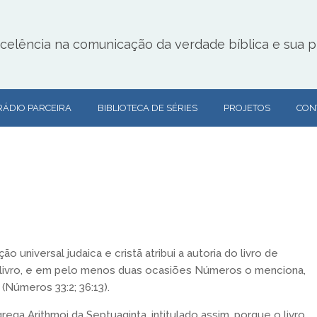
lência na comunicação da verdade bíblica e sua pr
RÁDIO PARCEIRA
BIBLIOTECA DE SÉRIES
PROJETOS
CON
 universal judaica e cristã atribui a autoria do livro de
o livro, e em pelo menos duas ocasiões Números o menciona,
Números 33:2; 36:13).
ega Arithmoi da Septuaginta, intitulado assim, porque o livro