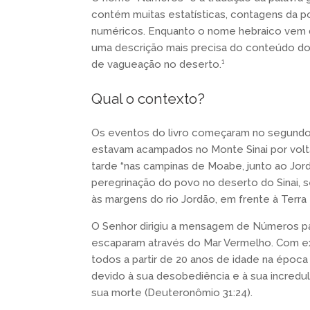
contém muitas estatísticas, contagens da pop
numéricos. Enquanto o nome hebraico vem da p
uma descrição mais precisa do conteúdo do 
de vagueação no deserto.¹
Qual o contexto?
Os eventos do livro começaram no segundo a
estavam acampados no Monte Sinai por volta 
tarde “nas campinas de Moabe, junto ao Jordã
peregrinação do povo no deserto do Sinai, 
às margens do rio Jordão, em frente à Terra
O Senhor dirigiu a mensagem de Números pa
escaparam através do Mar Vermelho. Com ex
todos a partir de 20 anos de idade na époc
devido à sua desobediência e à sua incredu
sua morte (Deuteronômio 31:24).