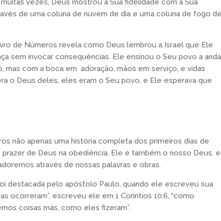
 muitas vezes, Deus mostrou a Sua fidelidade com a Sua
través de uma coluna de nuvem de dia e uma coluna de fogo d
 livro de Números revela como Deus lembrou a Israel que Ele
ença sem invocar consequências. Ele ensinou o Seu povo a anda
, mas com a boca em adoração, mãos em serviço, e vidas
era o Deus deles, eles eram o Seu povo, e Ele esperava que
os não apenas uma história completa dos primeiros dias de
 prazer de Deus na obediência. Ele é também o nosso Deus, e
adoremos através de nossas palavras e obras.
 foi destacada pelo apóstolo Paulo, quando ele escreveu sua
oisas ocorreram”, escreveu ele em 1 Coríntios 10:6, “como
emos coisas más, como eles fizeram”.