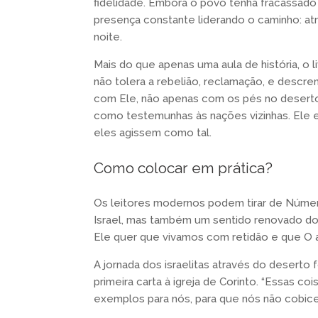
fidelidade. Embora o povo tenha fracassado
presença constante liderando o caminho: a
noite.
Mais do que apenas uma aula de história, o
não tolera a rebelião, reclamação, e descr
com Ele, não apenas com os pés no deserto
como testemunhas às nações vizinhas. Ele 
eles agissem como tal.
Como colocar em prática?
Os leitores modernos podem tirar de Númer
Israel, mas também um sentido renovado do
Ele quer que vivamos com retidão e que O 
A jornada dos israelitas através do deserto
primeira carta à igreja de Corinto. “Essas c
exemplos para nós, para que nós não cobic