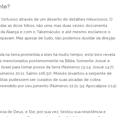
nte?
e tortuoso através de um deserto de detalhes minuciosos. O
todas as doze tribos, não uma, mas duas vezes; documenta
ca da Aliança e com o Tabernáculo; e até mesmo esclarece o
mpavam. Mas apesar de tudo, não podemos duvidar da direção
da na terra prometida a eles há muito tempo, este livro revela
es mencionados posteriormente na Bíblia. Somente Josué e
Israel para tomar posse da terra (Números 13-14; Josué 14:7);
(Números 20:11; Salmo 106:32); Moisés levantou a serpente de
elitas pudessem ser curados de suas picadas de cobra
epreendido por seu jumento (Números 22:21-34; Apocalipse 2:14).
ncia de Deus, e Ele, por sua vez, testou sua resistência e