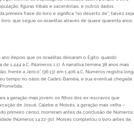
ulação, figuras tribais e sacerdotais, e outros dados
rimeira frase do livro e significa “no deserto de”; talvez seja
livro, que segue os israelitas através de quase quarenta anos
no depois que os israelitas deixaram o Egito, quando
de 1.444 a.C. (Números 1:1). A narrativa termina 38 anos mais
o, frente a Jericó” (36:13) em 1.406 a.C. Números registra long
seu tempo no oásis de Cades-Barnéia, e sua eventual chegada
 Prometida.
ra a geração mais jovem, os filhos dos ex-escravos que
ceção de Josué, Calebe e Moisés, a geração mais velha –
a do primeiro censo, morreram antes da conclusão de Números,
lidade (Números 14:22-30). Moisés completou o livro antes da