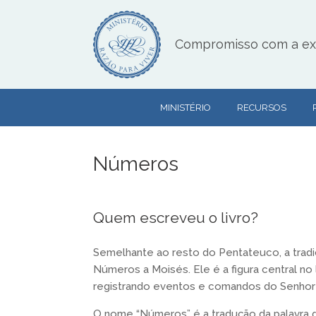
Skip
to
content
Compromisso com a exce
MINISTÉRIO
RECURSOS
Números
Quem escreveu o livro?
Semelhante ao resto do Pentateuco, a tradição
Números a Moisés. Ele é a figura central n
registrando eventos e comandos do Senhor (
O nome “Números” é a tradução da palavra gr