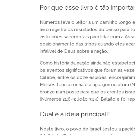
Por que esse livro é tão importa
Números leva o leitor a um caminho longo 
livro registra os resultados do censo para 
instruções sacerdotais para lidar com a Ar
posicionamento das tribos quando eles aca
infalível de Deus sobre a nação.
Como história da nação ainda não estabeleci
os eventos significativos que foram às vez
Calebe, entre os doze espiões, encorajaram 
Moisés feriu a rocha e a água jorrou afora 
bronze num poste para que os crentes isra
(Números 21:6-9; João 3:14); Balaão e foi r
Qual é a ideia principal?
Neste livro, o povo de Israel testou a paciê