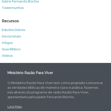
Sobre Fernando Bochio
Testemunhos
Recursos
Estudos Diários
Devocionais
Artigos
Guia Bíblico
Vídeos
Ministério Razão Para Viver
O Ministério Razão Para Viver tem como propósito comunicar
as verdades bíblicas de maneira clara e prática. Fazemos
isso através do programa de rádio Razão Para Viver,
apresentado pelo pastor Fernando Bochio...
Leia Mais
.