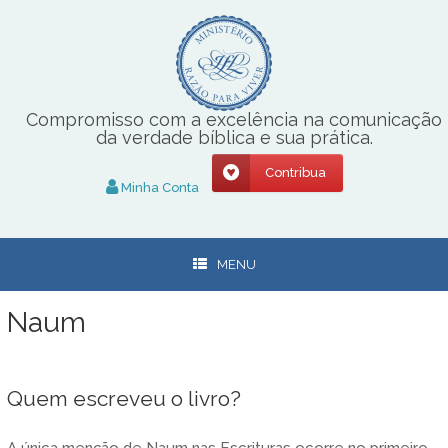
Skip
to
content
Compromisso com a excelência na comunicação
da verdade bíblica e sua prática.
Contribua
Minha Conta
MENU
Naum
Quem escreveu o livro?
A única menção de Naum nas Escrituras ocorre no primeiro