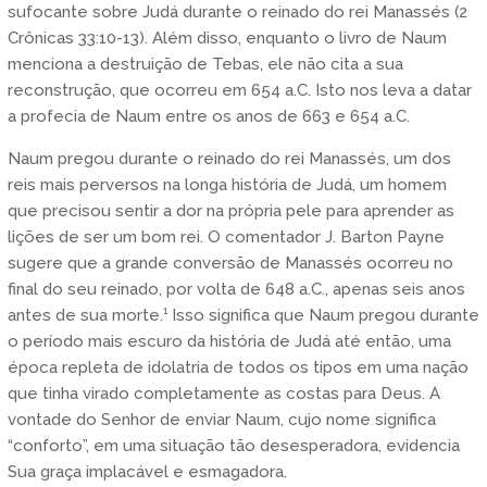
sufocante sobre Judá durante o reinado do rei Manassés (2
Crônicas 33:10-13). Além disso, enquanto o livro de Naum
menciona a destruição de Tebas, ele não cita a sua
reconstrução, que ocorreu em 654 a.C. Isto nos leva a datar
a profecia de Naum entre os anos de 663 e 654 a.C.
Naum pregou durante o reinado do rei Manassés, um dos
reis mais perversos na longa história de Judá, um homem
que precisou sentir a dor na própria pele para aprender as
lições de ser um bom rei. O comentador J. Barton Payne
sugere que a grande conversão de Manassés ocorreu no
final do seu reinado, por volta de 648 a.C., apenas seis anos
antes de sua morte.¹ Isso significa que Naum pregou durante
o período mais escuro da história de Judá até então, uma
época repleta de idolatria de todos os tipos em uma nação
que tinha virado completamente as costas para Deus. A
vontade do Senhor de enviar Naum, cujo nome significa
“conforto”, em uma situação tão desesperadora, evidencia
Sua graça implacável e esmagadora.