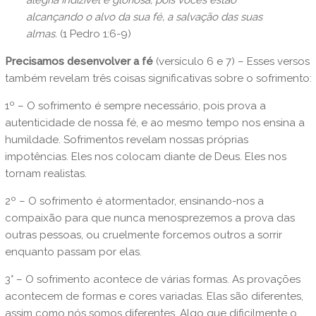
alegria indizível e gloriosa, pois vocês estão
alcançando o alvo da sua fé, a salvação das suas
almas.
(1 Pedro 1:6-9)
Precisamos desenvolver a fé
(versículo 6 e 7) – Esses versos
também revelam três coisas significativas sobre o sofrimento:
1º – O sofrimento é sempre necessário, pois prova a
autenticidade de nossa fé, e ao mesmo tempo nos ensina a
humildade. Sofrimentos revelam nossas próprias
impotências. Eles nos colocam diante de Deus. Eles nos
tornam realistas.
2º – O sofrimento é atormentador, ensinando-nos a
compaixão para que nunca menosprezemos a prova das
outras pessoas, ou cruelmente forcemos outros a sorrir
enquanto passam por elas.
3° – O sofrimento acontece de várias formas. As provações
acontecem de formas e cores variadas. Elas são diferentes,
assim como nós somos diferentes. Algo que dificilmente o