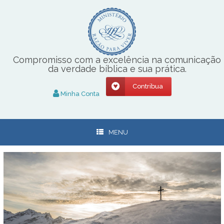
Skip
to
content
Compromisso com a excelência na comunicação
da verdade bíblica e sua prática.
Contribua
Minha Conta
MENU