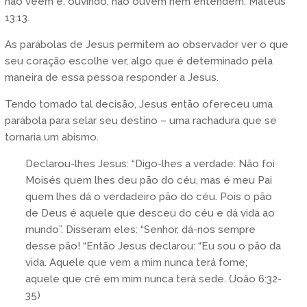
não veem e, ouvindo, não ouvem nem entendem’. Mateus
13:13.
As parábolas de Jesus permitem ao observador ver o que
seu coração escolhe ver, algo que é determinado pela
maneira de essa pessoa responder a Jesus.
Tendo tomado tal decisão, Jesus então ofereceu uma
parábola para selar seu destino – uma rachadura que se
tornaria um abismo.
Declarou-lhes Jesus: “Digo-lhes a verdade: Não foi
Moisés quem lhes deu pão do céu, mas é meu Pai
quem lhes dá o verdadeiro pão do céu. Pois o pão
de Deus é aquele que desceu do céu e dá vida ao
mundo”. Disseram eles: “Senhor, dá-nos sempre
desse pão! “Então Jesus declarou: “Eu sou o pão da
vida. Aquele que vem a mim nunca terá fome;
aquele que crê em mim nunca terá sede. (João 6:32-
35)